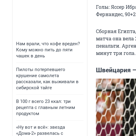
Голы: Яссер Ибрахи
Фернандес, 90+2 (
Сборная Египта,
матча она вела 
Нам врали, что кофе вреден?
пенальти. Арген
Кому можно пить до пяти
минут три гола
чашек в день
Швейцария — 
Пилоты потерпевшего
крушение самолета
рассказали, как выживали в
сибирской тайге
В 100 г всего 23 ккал: три
рецепта с главным летним
продуктом
«Ну вот и всё»: звезда
«Дома-2» развелась с