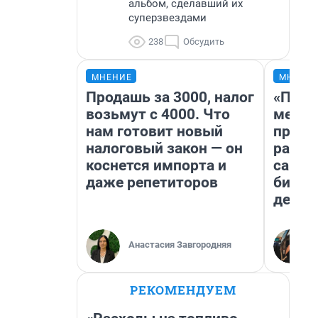
альбом, сделавший их
суперзвездами
238
Обсудить
МНЕНИЕ
МНЕНИ
Продашь за 3000, налог
«Поку
возьмут с 4000. Что
мешке
нам готовит новый
предп
налоговый закон — он
расска
коснется импорта и
самом
даже репетиторов
бизне
дешев
Анастасия Завгородняя
РЕКОМЕНДУЕМ