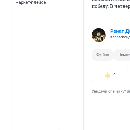
маркет-плейсе
победу. В четв
Ренат Д
Корреспонд
Футбол
Чемпи
0
Увидели опечатку? В