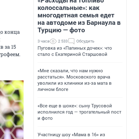
«Расходы на топливо
.
колоссальные»: как
многодетная семья едет
на автодоме из Барнаула в
Турцию — фото
до конца
л
3 часа
2 533
Обсудить
 за 15
Пуговка из «Папиных дочек»: что
трофеем.
стало с Екатериной Старшовой
«Мне сказали, что нам нужно
расстаться». Московского врача
уволили из клиники из-за мата в
личном блоге
«Все еще в шоке»: сыну Трусовой
исполнился год — трогательный пост
и фото
Участницу шоу «Мама в 16» из