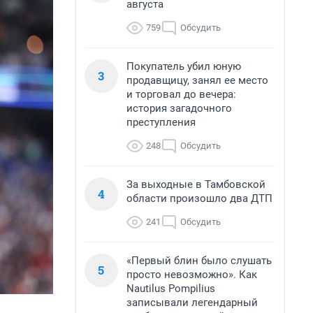
августа
759
Обсудить
Покупатель убил юную
3
продавщицу, занял ее место
и торговал до вечера:
история загадочного
преступления
248
Обсудить
За выходные в Тамбовской
4
области произошло два ДТП
241
Обсудить
«Первый блин было слушать
5
просто невозможно». Как
Nautilus Pompilius
записывали легендарный