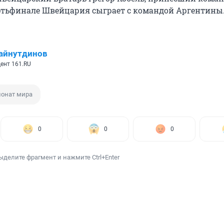
ертьфинале Швейцария сыграет с командой Аргентины
айнутдинов
ент 161.RU
онат мира
0
0
0
ыделите фрагмент и нажмите Ctrl+Enter