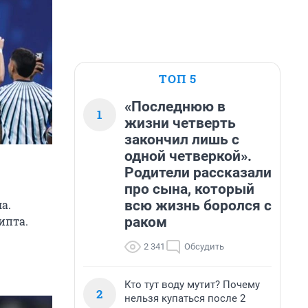
ТОП 5
«Последнюю в
1
жизни четверть
закончил лишь с
одной четверкой».
Родители рассказали
про сына, который
всю жизнь боролся с
а.
раком
ипта.
2 341
Обсудить
Кто тут воду мутит? Почему
2
нельзя купаться после 2