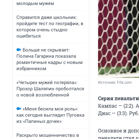
молодым мужем
Справится даже школьник:
пройдите тест по географии, в
котором очень стыдно
ошибиться
Больше не скрывает:
Полина Гагарина показала
романтичные кадры с новым
избранником
«Четырех мужей потеряла»:
Источник: 
Fifa.сom 
Прохор Шаляпин проболтался
о новой возлюбленной
Серия пенальти
Кампас — (2:2). 
«Меня бесила моя роль»:
Диас — (3:3). Руб.
как сегодня выглядит Пуговка
из «Папиных дочек»
Основное и допо
Раскрыто мошенничество в
пенальти стал 