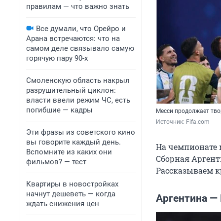
правилам — что важно знать
Все думали, что Орейро и
Арана встречаются: что на
самом деле связывало самую
горячую пару 90-х
Смоленскую область накрыл
разрушительный циклон:
власти ввели режим ЧС, есть
погибшие — кадры
Месси продолжает тв
Источник: 
Fifa.сom 
Эти фразы из советского кино
вы говорите каждый день.
На чемпионате 
Вспомните из каких они
Сборная Аргент
фильмов? — тест
Рассказываем к
Квартиры в новостройках
начнут дешеветь — когда
Аргентина — 
ждать снижения цен