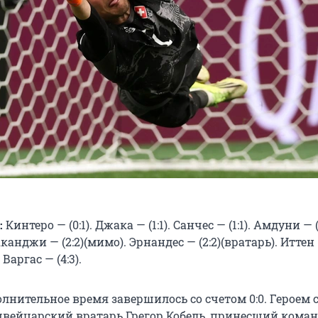
:
Кинтеро — (0:1). Джака — (1:1). Санчес — (1:1). Амдуни — (2
Аканджи — (2:2)(мимо). Эрнандес — (2:2)(вратарь). Иттен —
 Варгас — (4:3).
лнительное время завершилось со счетом 0:0. Героем 
швейцарский вратарь Грегор Кобель, принесший коман