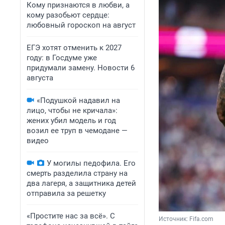
Кому признаются в любви, а
кому разобьют сердце:
любовный гороскоп на август
ЕГЭ хотят отменить к 2027
году: в Госдуме уже
придумали замену. Новости 6
августа
«Подушкой надавил на
лицо, чтобы не кричала»:
жених убил модель и год
возил ее труп в чемодане —
видео
У могилы педофила. Его
смерть разделила страну на
два лагеря, а защитника детей
отправила за решетку
«Простите нас за всё». С
Источник: 
Fifa.сom 