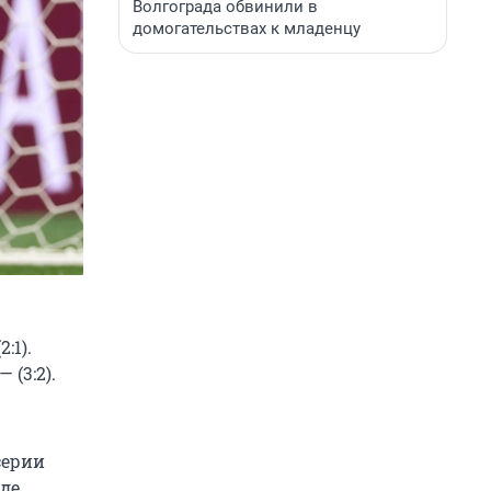
Волгограда обвинили в
домогательствах к младенцу
:1).
 (3:2).
серии
де