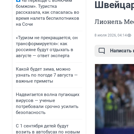
«В переходе с вонючим
Швейцар
бомжом». Туристка
рассказала, как спасалась во
время налета беспилотников
Лионель Мес
на Сочи
8 июля 2026, 04:14
«Туризм не прекращается, он
трансформируется»: как
россияне будут отдыхать в
Написать
августе — ответ эксперта
Какой будет зима, можно
узнать по погоде 7 августа —
важные приметы
Надвигается волна пугающих
вирусов — ученые
потребовали срочно усилить
безопасность
С 1 сентября детей будут
возить в автобусах по новым