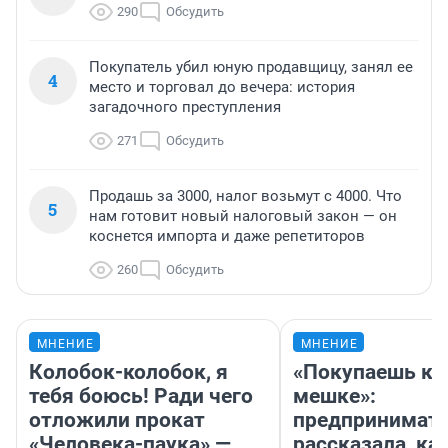
290
Обсудить
Покупатель убил юную продавщицу, занял ее
4
место и торговал до вечера: история
загадочного преступления
271
Обсудить
Продашь за 3000, налог возьмут с 4000. Что
5
нам готовит новый налоговый закон — он
коснется импорта и даже репетиторов
260
Обсудить
МНЕНИЕ
МНЕНИЕ
Колобок-колобок, я
«Покупаешь ко
тебя боюсь! Ради чего
мешке»:
отложили прокат
предпринимат
«Человека-паука» —
рассказала, как