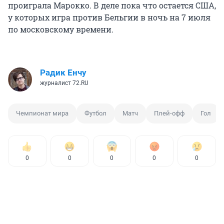
проиграла Марокко. В деле пока что остается США,
у которых игра против Бельгии в ночь на 7 июля
по московскому времени.
Радик Енчу
журналист 72.RU
Чемпионат мира
Футбол
Матч
Плей-офф
Гол
0
0
0
0
0