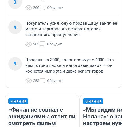
3
266
Обсудить
Покупатель убил юную продавщицу, занял ее
4
место и торговал до вечера: история
загадочного преступления
265
Обсудить
Продашь за 3000, налог возьмут с 4000. Что
5
нам готовит новый налоговый закон — он
коснется импорта и даже репетиторов
253
Обсудить
МНЕНИЕ
МНЕНИЕ
«Финал не совпал с
«Мы видим нов
ожиданиями»: стоит ли
Нолана»: с как
смотреть фильм
настроем нужн