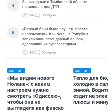
За выходные в Тамбовской области
4
произошло два ДТП
248
Обсудить
«Первый блин было слушать просто
5
невозможно». Как Nautilus Pompilius
записывали легендарный альбом,
сделавший их суперзвездами
240
Обсудить
МНЕНИЕ
МНЕНИЕ
«Мы видим нового
Тепло для бюд
Нолана»: с каким
холодно в сало
настроем нужно
зимой. Водител
смотреть «Одиссею»,
ездит на элект
чтобы она не
плюсы и мину
выглядела как фиаско