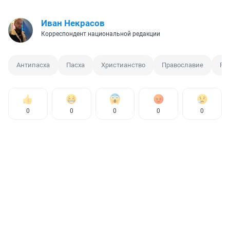
Иван Некрасов
Корреспондент национальной редакции
Антипасха
Пасха
Христианство
Православие
Ре
0
0
0
0
0