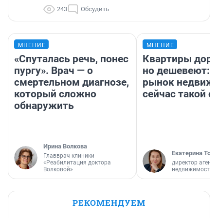
243
Обсудить
МНЕНИЕ
МНЕНИЕ
«Спуталась речь, понес
Квартиры дор
пургу». Врач — о
но дешевеют: 
смертельном диагнозе,
рынок недвиж
который сложно
сейчас такой 
обнаружить
Ирина Волкова
Екатерина Торо
Главврач клиники
«Реабилитация доктора
директор агентс
Волковой»
недвижимости
РЕКОМЕНДУЕМ