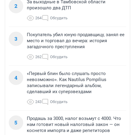
За выходные в Тамбовской области
2
произошло два ДТП
264
Обсудить
Покупатель убил юную продавщицу, занял ее
3
место и торговал до вечера: история
загадочного преступления
262
Обсудить
«Первый блин было слушать просто
4
невозможно». Как Nautilus Pompilius
записывали легендарный альбом,
сделавший их суперзвездами
243
Обсудить
Продашь за 3000, налог возьмут с 4000. Что
5
нам готовит новый налоговый закон — он
коснется импорта и даже репетиторов