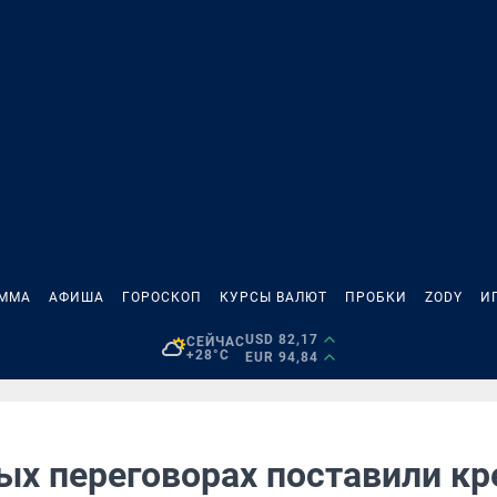
АММА
АФИША
ГОРОСКОП
КУРСЫ ВАЛЮТ
ПРОБКИ
ZODY
И
USD 82,17
СЕЙЧАС
+28°C
EUR 94,84
ых переговорах поставили кр