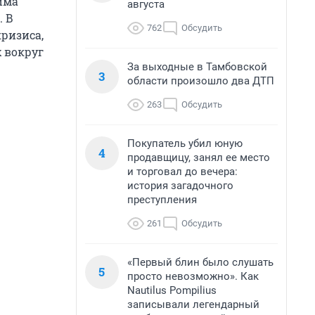
има
августа
. В
762
Обсудить
ризиса,
 вокруг
За выходные в Тамбовской
3
области произошло два ДТП
263
Обсудить
Покупатель убил юную
4
продавщицу, занял ее место
и торговал до вечера:
история загадочного
преступления
261
Обсудить
«Первый блин было слушать
5
просто невозможно». Как
Nautilus Pompilius
записывали легендарный