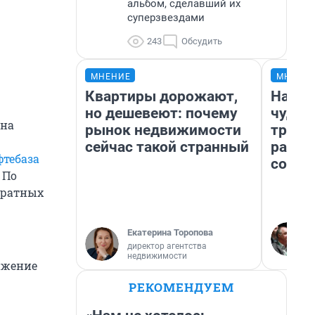
альбом, сделавший их
суперзвездами
243
Обсудить
МНЕНИЕ
МНЕНИ
Квартиры дорожают,
Насле
но дешевеют: почему
чудом
 на
рынок недвижимости
транс
сейчас такой странный
разне
фтебаза
совет
 По
дратных
Екатерина Торопова
директор агентства
недвижимости
ижение
РЕКОМЕНДУЕМ