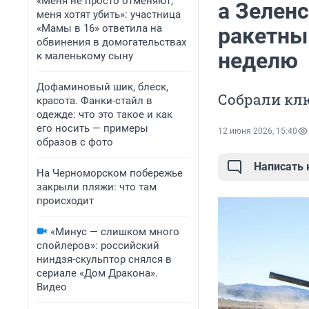
«Меня не просто отменяют,
а Зелен
меня хотят убить»: участница
«Мамы в 16» ответила на
ракетны
обвинения в домогательствах
неделю
к маленькому сыну
Дофаминовый шик, блеск,
Собрали кл
красота. Фанки-стайл в
одежде: что это такое и как
его носить — примеры
12 июня 2026, 15:40
образов с фото
Написать
На Черноморском побережье
закрыли пляжи: что там
происходит
«Минус — слишком много
спойлеров»: российский
ниндзя-скульптор снялся в
сериале «Дом Дракона».
Видео