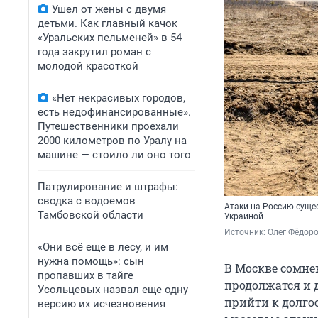
Ушел от жены с двумя
детьми. Как главный качок
«Уральских пельменей» в 54
года закрутил роман с
молодой красоткой
«Нет некрасивых городов,
есть недофинансированные».
Путешественники проехали
2000 километров по Уралу на
машине — стоило ли оно того
Патрулирование и штрафы:
сводка с водоемов
Атаки на Россию суще
Тамбовской области
Украиной
Источник: 
Олег Фёдоро
«Они всё еще в лесу, и им
нужна помощь»: сын
В Москве сомне
пропавших в тайге
продолжатся и 
Усольцевых назвал еще одну
прийти к долг
версию их исчезновения