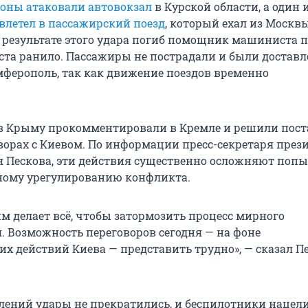
оны атаковали автовокзал
в Курской области, а один 
влетел в пассажирский поезд
, который ехал из Москв
 результате этого удара погиб помощник машиниста по
та ранило. Пассажиры не пострадали и были достав
мферополь, так как движение поездов временно
.
 в Крыму прокомментировали в Кремле и решили пост
оворах с Киевом. По информации пресс-секретаря през
 Пескова, эти действия существенно осложняют поп
ному урегулированию конфликта.
м делает всё, чтобы затормозить процесс мирного
. Возможность переговоров сегодня — на фоне
их действий Киева — представить трудно», — сказал П
влений удары не прекратились, и беспилотники нацел