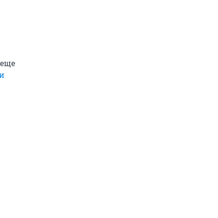
 еще
и