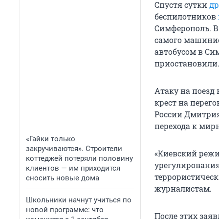
Спустя сутки
др
беспилотников
Симферополь. В
самого машинис
автобусом в Си
приостановили
Атаку на поезд
крест на перег
России Дмитрия
перехода к мир
«Гайки только
закручиваются». Строители
«Киевский режи
коттеджей потеряли половину
урегулирования
клиентов — им приходится
террористическ
сносить новые дома
журналистам.
Школьники начнут учиться по
новой программе: что
После этих зая