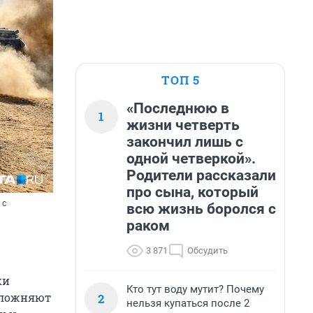
ТОП 5
«Последнюю в
1
жизни четверть
закончил лишь с
одной четверкой».
Родители рассказали
про сына, который
 с
всю жизнь боролся с
раком
3 871
Обсудить
ки
Кто тут воду мутит? Почему
сложняют
2
нельзя купаться после 2