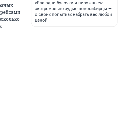
«Ела одни булочки и пирожные»:
ьезных
экстремально худые новосибирцы —
арейсами.
о своих попытках набрать вес любой
есколько
ценой
.