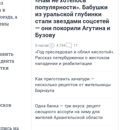
«Нам не хотелось
из
популярности». Бабушки
ы в
из уральской глубинки
езда, а
стали звездами соцсетей
лены
— они покорили Агутина и
Бузову
5 часов
4 734
17
«Год преследовал и облил кислотой».
авить
Рассказ петербурженки о жестоком
идента
нападении и реабилитации
ытки
Как приготовить хачапури —
несколько рецептов от жительницы
Барнаула
есков
Одна банка — три вкуса: рецепт
овощного ассорти на зиму для
жителей Архангельской области
ились на