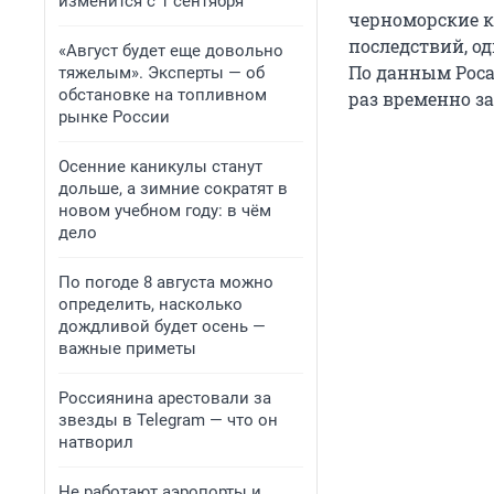
изменится с 1 сентября
черноморские к
последствий, о
«Август будет еще довольно
По данным Роса
тяжелым». Эксперты — об
обстановке на топливном
раз временно з
рынке России
Осенние каникулы станут
дольше, а зимние сократят в
новом учебном году: в чём
дело
По погоде 8 августа можно
определить, насколько
дождливой будет осень —
важные приметы
Россиянина арестовали за
звезды в Telegram — что он
натворил
Не работают аэропорты и