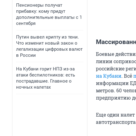
Пенсионеры получат
прибавку: кому придут
дополнительные выплаты с 1
сентября
Путин вывел крипту из тени.
Массированн
Что изменит новый закон о
легализации цифровых валют
Боевые действи
в России
линии соприкос
российские реги
На Кубани горит НПЗ из-за
атаки беспилотников: есть
на Кубани
. Всё
пострадавшие. Главное о
информации ЕДД
ночных налетах
метров. 60 чел
предприятию до
Еще один налет
автотранспорта