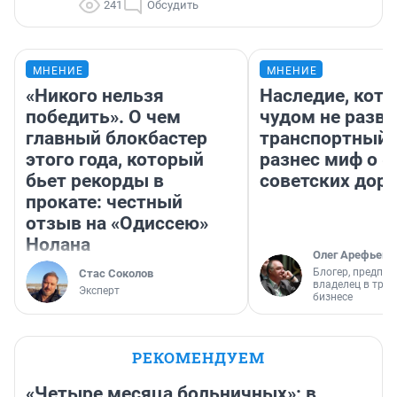
241
Обсудить
МНЕНИЕ
МНЕНИЕ
«Никого нельзя
Наследие, кото
победить». О чем
чудом не разва
главный блокбастер
транспортный 
этого года, который
разнес миф о 
бьет рекорды в
советских доро
прокате: честный
отзыв на «Одиссею»
Нолана
Олег Арефьев
Блогер, предпри
Стас Соколов
владелец в тра
Эксперт
бизнесе
РЕКОМЕНДУЕМ
«Четыре месяца больничных»: в