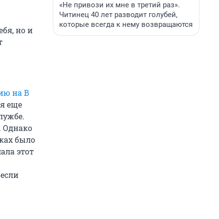
«Не привози их мне в третий раз».
Читинец 40 лет разводит голубей,
которые всегда к нему возвращаются
ебя, но и
т
ию на В
ия еще
лужбе.
. Однако
уках было
ала этот
 если