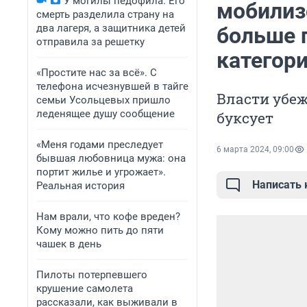
У могилы педофила. Его
мобилиз
смерть разделила страну на
два лагеря, а защитника детей
больше 
отправила за решетку
категор
«Простите нас за всё». С
телефона исчезнувшей в тайге
Власти убеж
семьи Усольцевых пришло
леденящее душу сообщение
буксует
«Меня годами преследует
6 марта 2024, 09:00
бывшая любовница мужа: она
портит жилье и угрожает».
Написать
Реальная история
Нам врали, что кофе вреден?
Кому можно пить до пяти
чашек в день
Пилоты потерпевшего
крушение самолета
рассказали, как выживали в