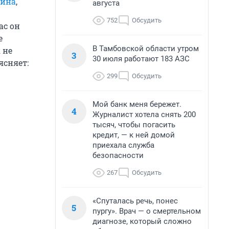
лина
,
августа
752
Обсудить
ас он
е
В Тамбовской области утром
 не
3
30 июля работают 183 АЗС
ясняет:
299
Обсудить
Мой банк меня бережет.
4
Журналист хотела снять 200
тысяч, чтобы погасить
кредит, — к ней домой
приехала служба
безопасности
267
Обсудить
«Спуталась речь, понес
5
пургу». Врач — о смертельном
диагнозе, который сложно