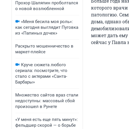
Больше года на
Прохор Шаляпин проболтался
которого врачи
о новой возлюбленной
патологию. Семь
дома, однако об
«Меня бесила моя роль»:
как сегодня выглядит Пуговка
демобилизовали
из «Папиных дочек»
может дать ему
сейчас у Павла
Раскрыто мошенничество в
маркет-плейсе
Круче сюжета любого
сериала: посмотрите, что
стало с актерами «Санта-
Барбары»
Множество сайтов враз стали
недоступны: массовый сбой
произошел в Рунете
«У меня есть еще пять минут»:
фельдшер скорой — о борьбе