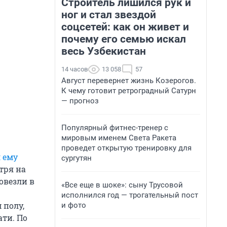
Строитель лишился рук и
ног и стал звездой
соцсетей: как он живет и
почему его семью искал
весь Узбекистан
14 часов
13 058
57
Август перевернет жизнь Козерогов.
К чему готовит ретроградный Сатурн
— прогноз
Популярный фитнес-тренер с
мировым именем Света Ракета
проведет открытую тренировку для
 ему
сургутян
тря на
овезли в
«Все еще в шоке»: сыну Трусовой
исполнился год — трогательный пост
 полу,
и фото
ати. По