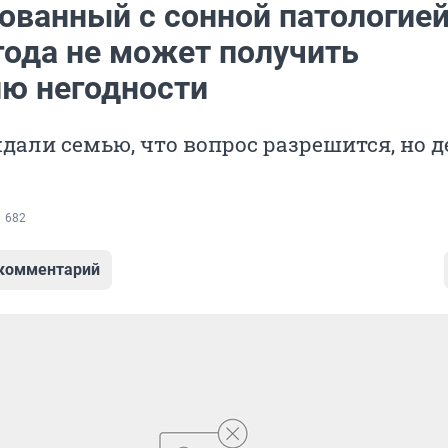
ованный с сонной патологие
года не может получить
ию негодности
дали семью, что вопрос разрешится, но д
682
 комментарий