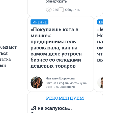
обнаружить
240
Обсудить
МНЕНИЕ
МНЕНИ
«Покупаешь кота в
«Мы в
мешке»:
Нолан
предприниматель
настр
о бывают
рассказала, как на
смотр
ться
самом деле устроен
чтобы
татка
бизнес со складами
выгля
рый
дешевых товаров
Наталья Шорохова
Открыла кофейную точку на
деньги соцразвития
РЕКОМЕНДУЕМ
«Я не жалуюсь».