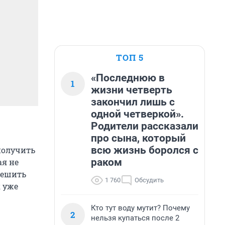
ТОП 5
«Последнюю в
1
жизни четверть
закончил лишь с
одной четверкой».
Родители рассказали
про сына, который
всю жизнь боролся с
получить
раком
ая не
решить
1 760
Обсудить
к уже
Кто тут воду мутит? Почему
2
нельзя купаться после 2