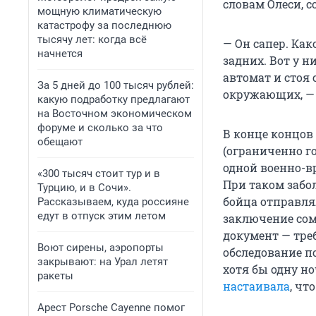
словам Олеси, 
мощную климатическую
катастрофу за последнюю
тысячу лет: когда всё
— Он сапер. Како
начнется
задних. Вот у н
автомат и стоя 
За 5 дней до 100 тысяч рублей:
окружающих, — 
какую подработку предлагают
на Восточном экономическом
форуме и сколько за что
В конце концов
обещают
(ограниченно г
одной военно-в
«300 тысяч стоит тур и в
При таком забо
Турцию, и в Сочи».
бойца отправлял
Рассказываем, куда россияне
едут в отпуск этим летом
заключение сом
документ — тре
Воют сирены, аэропорты
обследование по
закрывают: на Урал летят
хотя бы одну н
ракеты
настаивала
, чт
Арест Porsche Cayenne помог