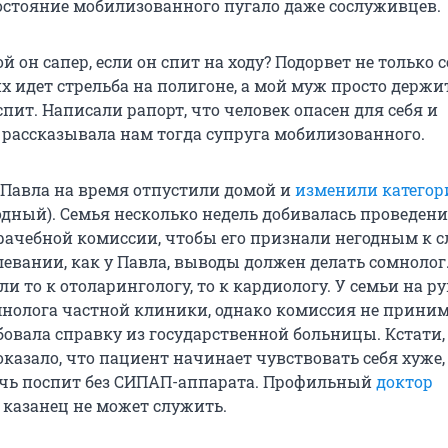
состояние мобилизованного пугало даже сослуживцев.
й он сапер, если он спит на ходу? Подорвет не только с
их идет стрельба на полигоне, а мой муж просто держи
спит. Написали рапорт, что человек опасен для себя и
рассказывала нам тогда супруга мобилизованного.
 Павла на время отпустили домой и
изменили категор
одный). Семья несколько недель добивалась проведен
рачебной комиссии, чтобы его признали негодным к с
левании, как у Павла, выводы должен делать сомнолог
и то к отоларингологу, то к кардиологу. У семьи на р
нолога частной клиники, однако комиссия не приним
бовала справку из государственной больницы. Кстати,
казало, что пациент начинает чувствовать себя хуже,
очь поспит без СИПАП-аппарата. Профильный
доктор
о казанец не может служить.