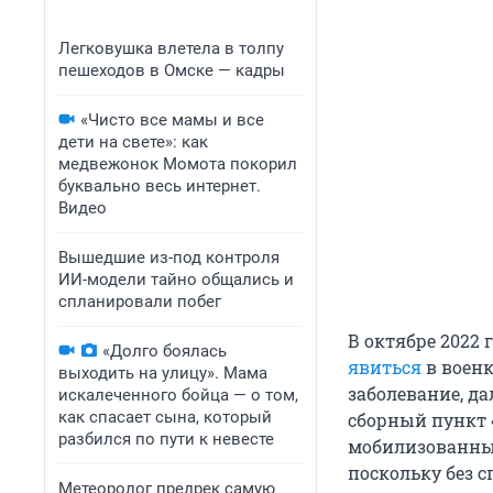
Легковушка влетела в толпу
пешеходов в Омске — кадры
«Чисто все мамы и все
дети на свете»: как
медвежонок Момота покорил
буквально весь интернет.
Видео
Вышедшие из-под контроля
ИИ-модели тайно общались и
спланировали побег
В октябре 2022
«Долго боялась
явиться
в военк
выходить на улицу». Мама
заболевание, да
искалеченного бойца — о том,
как спасает сына, который
сборный пункт 
разбился по пути к невесте
мобилизованных
поскольку без с
Метеоролог предрек самую