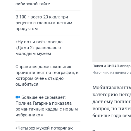
сибирской тайге
В 100 г всего 23 ккал: три
рецепта с главным летним
продуктом
«Ну вот и всё»: звезда
«Дома-2» развелась с
молодым мужем
Справится даже школьник:
Павел и СИПАП-аппарат
пройдите тест по географии, в
Источник: 
из личного 
котором очень стыдно
ошибиться
Мобилизованный
категорию негод
Больше не скрывает:
дает ему полно
Полина Гагарина показала
вопрос, но ниче
романтичные кадры с новым
избранником
больше года сем
«Четырех мужей потеряла»: