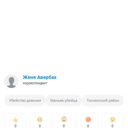
Женя Авербах
корреспондент
Убийство девочки
Маньяк-убийца
Тосненский район
0
0
0
0
0