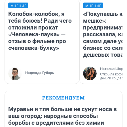
МНЕНИЕ
МНЕНИЕ
Колобок-колобок, я
«Покупаешь ко
тебя боюсь! Ради чего
мешке»:
отложили прокат
предпринимат
«Человека-паука» —
рассказала, как
отзыв о фильме про
самом деле ус
«человека-булку»
бизнес со скл
дешевых това
Наталья Шорох
Надежда Губарь
Открыла кофейн
деньги соцразв
РЕКОМЕНДУЕМ
Муравьи и тля больше не сунут носа в
ваш огород: народные способы
борьбы с вредителями без химии