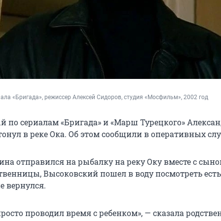
иала «Бригада», режиссер Алексей Сидоров, студия «Мосфильм», 2002 год
ый по сериалам «Бригада» и «Марш Турецкого» Алекса
тонул в реке Ока. Об этом сообщили в оперативных сл
на отправился на рыбалку на реку Оку вместе с сыно
твенницы, Высоковский пошел в воду посмотреть есть
не вернулся.
росто проводил время с ребенком», — сказала родстве