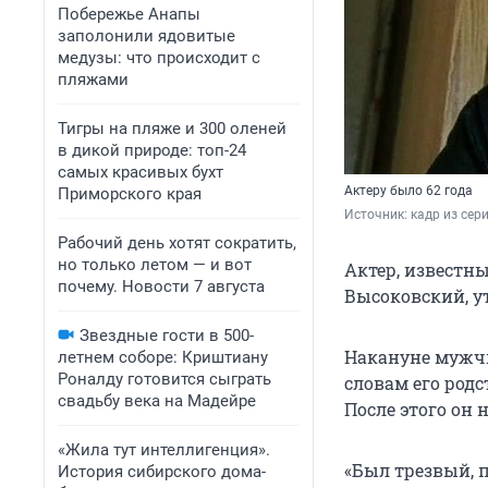
Побережье Анапы
заполонили ядовитые
медузы: что происходит с
пляжами
Тигры на пляже и 300 оленей
в дикой природе: топ-24
самых красивых бухт
Актеру было 62 года
Приморского края
Источник: 
кадр из сер
Рабочий день хотят сократить,
но только летом — и вот
Актер, известн
почему. Новости 7 августа
Высоковский, у
Звездные гости в 500-
Накануне мужчи
летнем соборе: Криштиану
Роналду готовится сыграть
словам его родс
свадьбу века на Мадейре
После этого он 
«Жила тут интеллигенция».
«Был трезвый, п
История сибирского дома-