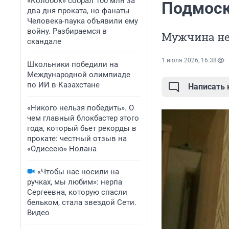
«Колобок» собрал 100 млн за
Подмоск
два дня проката, но фанаты
Человека-паука объявили ему
войну. Разбираемся в
Мужчина не
скандале
1 июля 2026, 16:38
Школьники победили на
Международной олимпиаде
по ИИ в Казахстане
Написать
«Никого нельзя победить». О
чем главный блокбастер этого
года, который бьет рекорды в
прокате: честный отзыв на
«Одиссею» Нолана
«Чтобы нас носили на
ручках, мы любим»: нерпа
Сергеевна, которую спасли
бельком, стала звездой Сети.
Видео