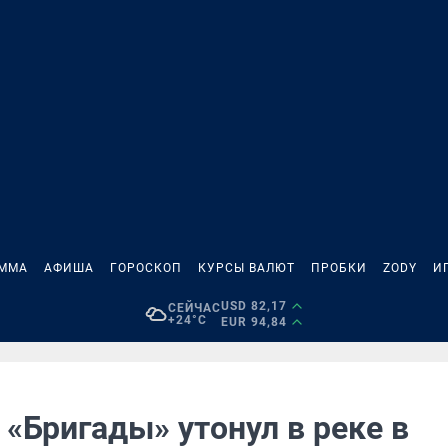
АММА
АФИША
ГОРОСКОП
КУРСЫ ВАЛЮТ
ПРОБКИ
ZODY
И
USD 82,17
СЕЙЧАС
+24°C
EUR 94,84
 «Бригады» утонул в реке в