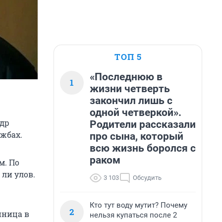
ТОП 5
«Последнюю в
1
жизни четверть
закончил лишь с
одной четверкой».
ндр
Родители рассказали
ужбах.
про сына, который
всю жизнь боролся с
раком
м. По
 ли улов.
3 103
Обсудить
Кто тут воду мутит? Почему
2
нница в
нельзя купаться после 2