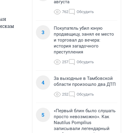
августа
762
Обсудить
сын
оискам
Покупатель убил юную
3
продавщицу, занял ее место
и торговал до вечера:
история загадочного
преступления
257
Обсудить
За выходные в Тамбовской
4
области произошло два ДТП
252
Обсудить
«Первый блин было слушать
5
просто невозможно». Как
Nautilus Pompilius
записывали легендарный