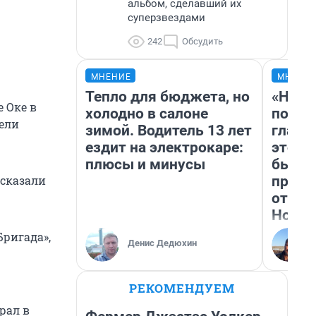
альбом, сделавший их
суперзвездами
242
Обсудить
МНЕНИЕ
МНЕНИ
Тепло для бюджета, но
«Нико
 Оке в
холодно в салоне
побед
ели
зимой. Водитель 13 лет
главн
ездит на электрокаре:
этого
плюсы и минусы
бьет 
прока
ссказали
отзыв
Нолан
Бригада»,
Денис Дедюхин
РЕКОМЕНДУЕМ
рал в