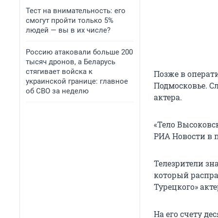
Тест на внимательность: его
смогут пройти только 5%
людей — вы в их числе?
Россию атаковали больше 200
тысяч дронов, а Беларусь
стягивает войска к
Позже в операти
украинской границе: главное
Подмосковье. С
об СВО за неделю
актера.
«Тело Высоковск
РИА Новости в 
Телезрители зн
который распра
Турецкого» акт
На его счету де