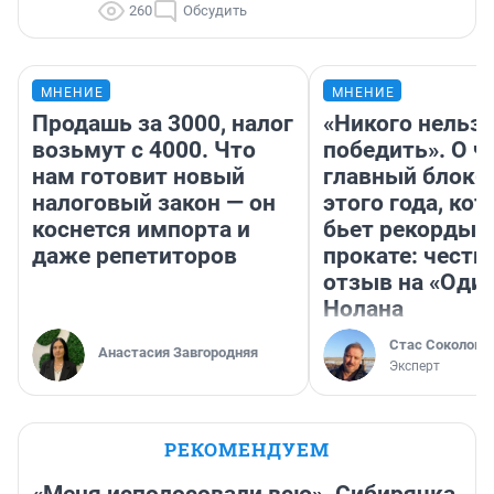
260
Обсудить
МНЕНИЕ
МНЕНИЕ
Продашь за 3000, налог
«Никого нельз
возьмут с 4000. Что
победить». О ч
нам готовит новый
главный блокб
налоговый закон — он
этого года, ко
коснется импорта и
бьет рекорды 
даже репетиторов
прокате: честн
отзыв на «Оди
Нолана
Стас Соколов
Анастасия Завгородняя
Эксперт
РЕКОМЕНДУЕМ