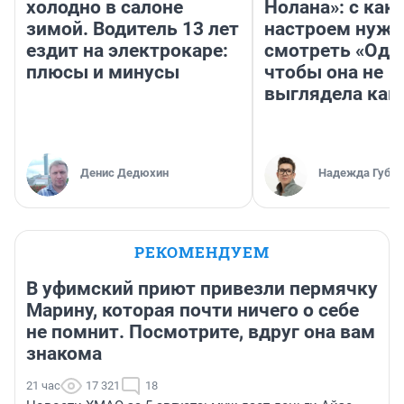
холодно в салоне
Нолана»: с как
зимой. Водитель 13 лет
настроем нужн
ездит на электрокаре:
смотреть «Оди
плюсы и минусы
чтобы она не
выглядела как
Денис Дедюхин
Надежда Губар
РЕКОМЕНДУЕМ
В уфимский приют привезли пермячку
Марину, которая почти ничего о себе
не помнит. Посмотрите, вдруг она вам
знакома
21 час
17 321
18