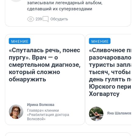
записывали легендарный альбом,
сделавший их суперзвездами
239
Обсудить
МНЕНИЕ
МНЕНИЕ
«Спуталась речь, понес
«Сливочное пи
пургу». Врач — о
разочаровало»
смертельном диагнозе,
туристы запла
который сложно
тысяч, чтобы 
обнаружить
день гулять по
Юрского перио
Хогвартсу
Ирина Волкова
Главврач клиники
Яна Шаламова
«Реабилитация доктора
Волковой»