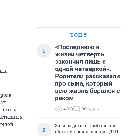
ТОП 5
«Последнюю в
1
жизни четверть
закончил лишь с
одной четверкой».
рых
Родители рассказали
про сына, который
всю жизнь боролся с
ороде
раком
Как
 шесть
4 069
Обсудить
еактивных
жилой
За выходные в Тамбовской
2
области произошло два ДТП