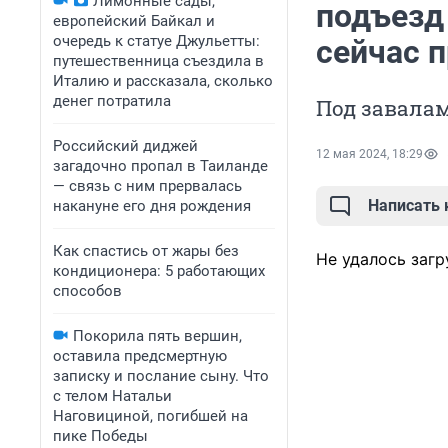
Лимонные сады,
подъезд
европейский Байкал и
очередь к статуе Джульетты:
сейчас 
путешественница съездила в
Италию и рассказала, сколько
денег потратила
Под завалам
Российский диджей
12 мая 2024, 18:29
загадочно пропал в Таиланде
— связь с ним прервалась
Написать
накануне его дня рождения
Как спастись от жары без
Не удалось загр
кондиционера: 5 работающих
способов
Покорила пять вершин,
оставила предсмертную
записку и послание сыну. Что
с телом Натальи
Наговициной, погибшей на
пике Победы