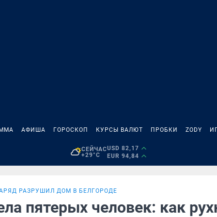
АММА
АФИША
ГОРОСКОП
КУРСЫ ВАЛЮТ
ПРОБКИ
ZODY
И
USD 82,17
СЕЙЧАС
+29°C
EUR 94,84
АРЯД РАЗРУШИЛ ДОМ В БЕЛГОРОДЕ
ла пятерых человек: как рух