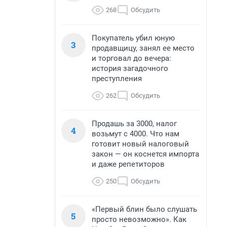
268
Обсудить
Покупатель убил юную
3
продавщицу, занял ее место
и торговал до вечера:
история загадочного
преступления
262
Обсудить
Продашь за 3000, налог
4
возьмут с 4000. Что нам
готовит новый налоговый
закон — он коснется импорта
и даже репетиторов
250
Обсудить
«Первый блин было слушать
5
просто невозможно». Как