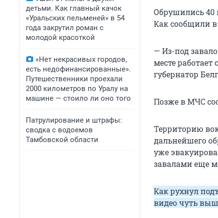
детьми. Как главный качок
Обрушились 40 
«Уральских пельменей» в 54
Как сообщили в
года закрутил роман с
молодой красоткой
— Из-под завал
«Нет некрасивых городов,
месте работает 
есть недофинансированные».
губернатор Бел
Путешественники проехали
2000 километров по Уралу на
машине — стоило ли оно того
Позже в МЧС со
Патрулирование и штрафы:
Территорию вок
сводка с водоемов
Тамбовской области
дальнейшего об
уже эвакуировал
завалами еще мо
Как рухнул подъ
видео чуть выш