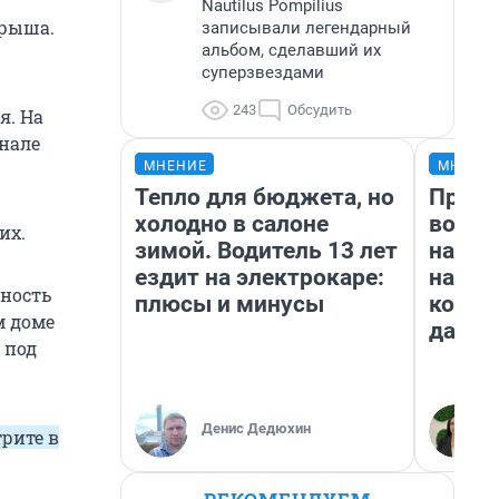
Nautilus Pompilius
крыша.
записывали легендарный
альбом, сделавший их
суперзвездами
243
Обсудить
я. На
анале
МНЕНИЕ
МНЕНИ
Тепло для бюджета, но
Прода
холодно в салоне
возьм
их.
зимой. Водитель 13 лет
нам г
ездит на электрокаре:
налог
тность
плюсы и минусы
косне
м доме
даже 
 под
Денис Дедюхин
трите в