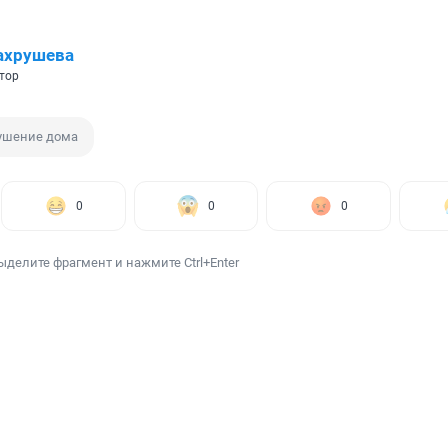
ахрушева
тор
ушение дома
0
0
0
ыделите фрагмент и нажмите Ctrl+Enter