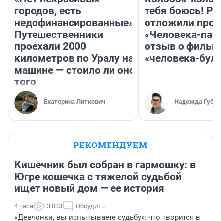
городов, есть
тебя боюсь! Ра
недофинансированные».
отложили прок
Путешественники
«Человека-пау
проехали 2000
отзыв о фильм
километров по Уралу на
«человека-бул
машине — стоило ли оно
того
Екатерина Литкевич
Надежда Губар
РЕКОМЕНДУЕМ
Кишечник был собран в гармошку: в
Югре кошечка с тяжелой судьбой
ищет новый дом — ее история
4 часа
3 033
Обсудить
«Девчонки, вы испытываете судьбу»: что творится в