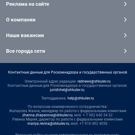
Реклама на сайте
О компании
Наши вакансии
Все города сети
Контактные данные для Роскомнадзора и государственных органов
Электронный адрес редакции:
rednews@shkulev.ru
Контактные данные для Роскомнадзора и государственных органов:
juristchel@shkulev.ru
.
Техподдержка:
help@shkulev.ru
По вопросам коммерческого сотрудничества:
Жапарова Жанна, менеджер по работе с федеральными клиентами
zhanna.zhaparova@shkulev.ru
, моб. + 7 982 640 34 32
Ревина Мария, директор по работе с федеральными клиентами
mariya.revina@shkulev.ru
, моб. +7 910 402 4056
Редакция сайта не несет ответственности за достоверность