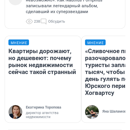
записывали легендарный альбом,
сделавший их суперзвездами
238
Обсудить
МНЕНИЕ
МНЕНИЕ
Квартиры дорожают,
«Сливочное пи
но дешевеют: почему
разочаровало»
рынок недвижимости
туристы запла
сейчас такой странный
тысяч, чтобы 
день гулять по
Юрского перио
Хогвартсу
Екатерина Торопова
Яна Шаламова
директор агентства
недвижимости