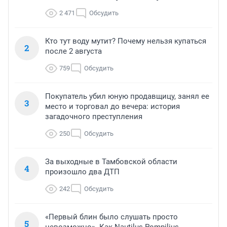
2 471
Обсудить
Кто тут воду мутит? Почему нельзя купаться
2
после 2 августа
759
Обсудить
Покупатель убил юную продавщицу, занял ее
3
место и торговал до вечера: история
загадочного преступления
250
Обсудить
За выходные в Тамбовской области
4
произошло два ДТП
242
Обсудить
«Первый блин было слушать просто
5
невозможно». Как Nautilus Pompilius