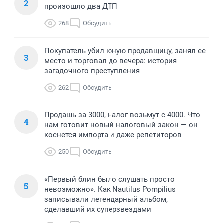
2
произошло два ДТП
268
Обсудить
Покупатель убил юную продавщицу, занял ее
3
место и торговал до вечера: история
загадочного преступления
262
Обсудить
Продашь за 3000, налог возьмут с 4000. Что
4
нам готовит новый налоговый закон — он
коснется импорта и даже репетиторов
250
Обсудить
«Первый блин было слушать просто
5
невозможно». Как Nautilus Pompilius
записывали легендарный альбом,
сделавший их суперзвездами