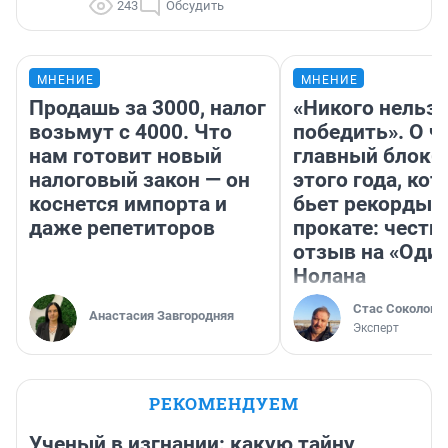
243
Обсудить
МНЕНИЕ
МНЕНИЕ
Продашь за 3000, налог
«Никого нельз
возьмут с 4000. Что
победить». О ч
нам готовит новый
главный блокб
налоговый закон — он
этого года, ко
коснется импорта и
бьет рекорды 
даже репетиторов
прокате: честн
отзыв на «Оди
Нолана
Стас Соколов
Анастасия Завгородняя
Эксперт
РЕКОМЕНДУЕМ
Ученый в изгнании: какую тайну