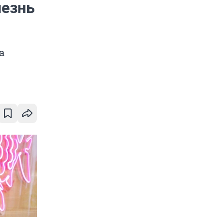
лезнь
а