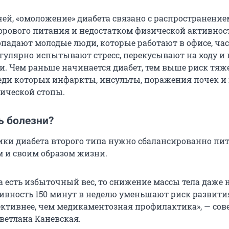
ей, «омоложение» диабета связано с распространение
орового питания и недостатком физической активност
опадают молодые люди, которые работают в офисе, час
гулярно испытывают стресс, перекусывают на ходу и
и. Чем раньше начинается диабет, тем выше риск тя
еди которых инфаркты, инсульты, поражения почек и 
ической стопы.
ь болезни?
ки диабета второго типа нужно сбалансированно пит
м и своим образом жизни.
а есть избыточный вес, то снижение массы тела даже 
ивность 150 минут в неделю уменьшают риск развити
фективнее, чем медикаментозная профилактика», — сов
ветлана Каневская.