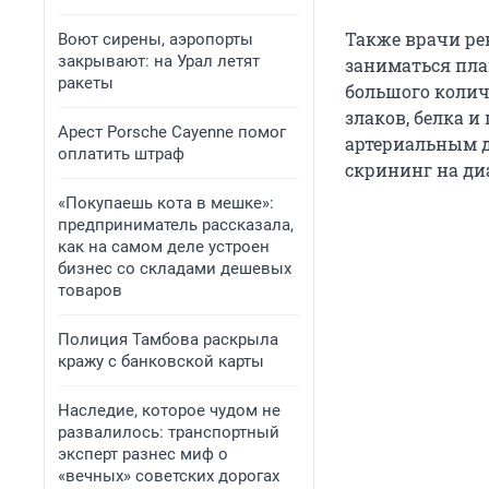
Также врачи ре
Воют сирены, аэропорты
закрывают: на Урал летят
заниматься плав
ракеты
большого колич
злаков, белка и
Арест Porsche Cayenne помог
артериальным д
оплатить штраф
скрининг на диа
«Покупаешь кота в мешке»:
предприниматель рассказала,
как на самом деле устроен
бизнес со складами дешевых
товаров
Полиция Тамбова раскрыла
кражу с банковской карты
Наследие, которое чудом не
развалилось: транспортный
эксперт разнес миф о
«вечных» советских дорогах