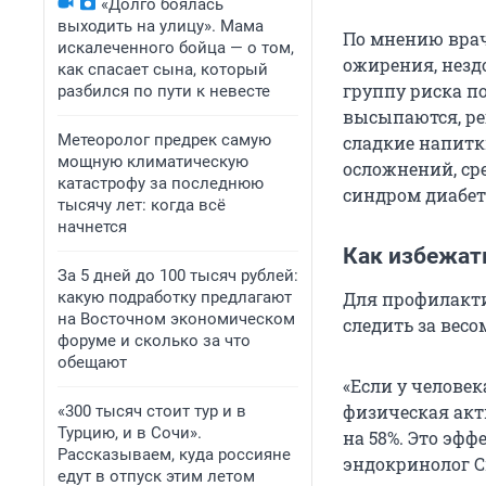
«Долго боялась
выходить на улицу». Мама
По мнению врач
искалеченного бойца — о том,
ожирения, незд
как спасает сына, который
группу риска п
разбился по пути к невесте
высыпаются, ре
Метеоролог предрек самую
сладкие напитк
мощную климатическую
осложнений, ср
катастрофу за последнюю
синдром диабет
тысячу лет: когда всё
начнется
Как избежат
За 5 дней до 100 тысяч рублей:
какую подработку предлагают
Для профилакти
на Восточном экономическом
следить за весо
форуме и сколько за что
обещают
«Если у человек
физическая акт
«300 тысяч стоит тур и в
Турцию, и в Сочи».
на 58%. Это эф
Рассказываем, куда россияне
эндокринолог С
едут в отпуск этим летом