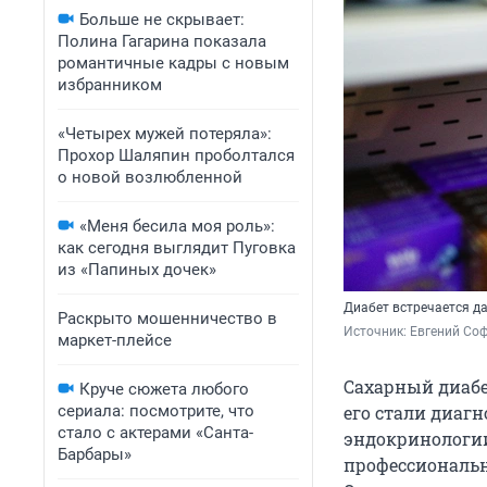
Больше не скрывает:
Полина Гагарина показала
романтичные кадры с новым
избранником
«Четырех мужей потеряла»:
Прохор Шаляпин проболтался
о новой возлюбленной
«Меня бесила моя роль»:
как сегодня выглядит Пуговка
из «Папиных дочек»
Диабет встречается д
Раскрыто мошенничество в
Источник: 
Евгений Соф
маркет-плейсе
Сахарный диабет
Круче сюжета любого
сериала: посмотрите, что
его стали диагн
стало с актерами «Санта-
эндокринологии
Барбары»
профессиональн