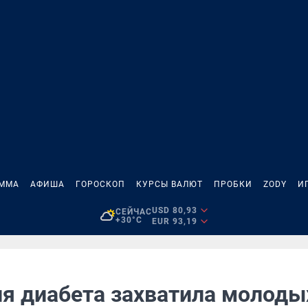
АММА
АФИША
ГОРОСКОП
КУРСЫ ВАЛЮТ
ПРОБКИ
ZODY
И
USD 80,93
СЕЙЧАС
+30°C
EUR 93,19
я диабета захватила молоды