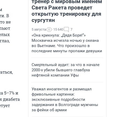
тренер с мировым именем
Света Ракета проведет
м
открытую тренировку для
и. В
сургутян
то не
 пьют
5 августа
15 640
7
желых
«Она крикнула: „Дядя Боря!“»
глаз,
Москвичка исчезла ночью у океана
во Вьетнаме. Что произошло в
последние минуты пропажи девушки
Смертельный аудит: за что в начале
2000-х убили бывшего главбуха
аться,
нефтяной компании Уфы
Уважал иноагентов и размещал
на 5–7% и
фривольные картинки:
я диабета
эксклюзивные подробности
задержания в Волгограде мужчины
етует
за фейки об армии