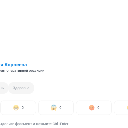
я Корнеева
ент оперативной редакции
нь
Здоровье
0
0
0
ыделите фрагмент и нажмите Ctrl+Enter