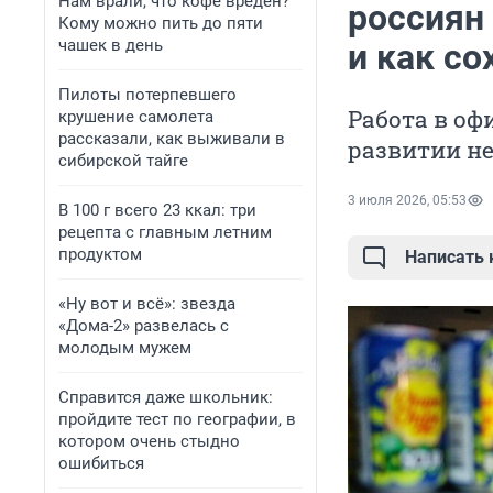
Нам врали, что кофе вреден?
россиян 
Кому можно пить до пяти
чашек в день
и как со
Пилоты потерпевшего
Работа в оф
крушение самолета
рассказали, как выживали в
развитии н
сибирской тайге
3 июля 2026, 05:53
В 100 г всего 23 ккал: три
рецепта с главным летним
продуктом
Написать
«Ну вот и всё»: звезда
«Дома-2» развелась с
молодым мужем
Справится даже школьник:
пройдите тест по географии, в
котором очень стыдно
ошибиться