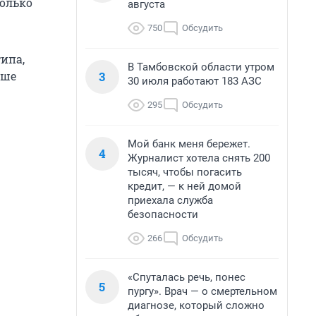
только
августа
750
Обсудить
типа,
В Тамбовской области утром
3
ьше
30 июля работают 183 АЗС
295
Обсудить
Мой банк меня бережет.
4
Журналист хотела снять 200
тысяч, чтобы погасить
кредит, — к ней домой
приехала служба
безопасности
266
Обсудить
«Спуталась речь, понес
5
пургу». Врач — о смертельном
диагнозе, который сложно