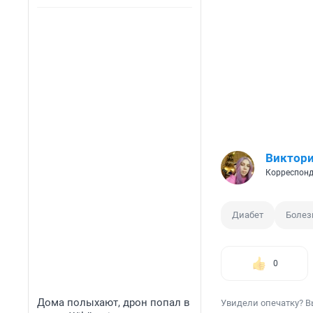
Виктори
Корреспонд
Диабет
Болез
0
Дома полыхают, дрон попал в
Увидели опечатку? В