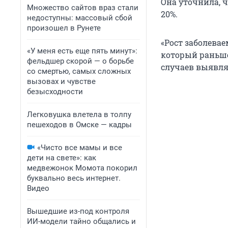
Она уточнила, 
Множество сайтов враз стали
20%.
недоступны: массовый сбой
произошел в Рунете
«Рост заболевае
«У меня есть еще пять минут»:
который раньше
фельдшер скорой — о борьбе
случаев выявляе
со смертью, самых сложных
вызовах и чувстве
безысходности
Легковушка влетела в толпу
пешеходов в Омске — кадры
«Чисто все мамы и все
дети на свете»: как
медвежонок Момота покорил
буквально весь интернет.
Видео
Вышедшие из-под контроля
ИИ-модели тайно общались и