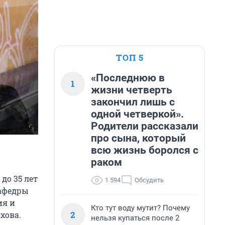
ТОП 5
«Последнюю в
1
жизни четверть
закончил лишь с
одной четверкой».
Родители рассказали
про сына, который
всю жизнь боролся с
раком
до 35 лет
1 594
Обсудить
кафедры
ия и
Кто тут воду мутит? Почему
2
хова.
нельзя купаться после 2