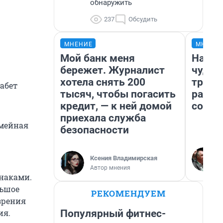
обнаружить
237
Обсудить
МНЕНИЕ
МНЕНИ
Мой банк меня
Насле
бережет. Журналист
чудом
хотела снять 200
транс
абет
тысяч, чтобы погасить
разне
кредит, — к ней домой
совет
приехала служба
емейная
безопасности
Ксения Владимирская
Автор мнения
знаками.
льшое
РЕКОМЕНДУЕМ
 зрения
Популярный фитнес-
ия.