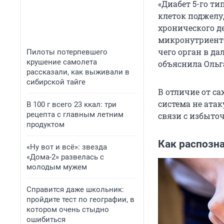
«Диабет 5-го т
клеток поджелу
хронического д
микронутриенто
чего орган в д
Пилоты потерпевшего
крушение самолета
объяснила Ольга
рассказали, как выживали в
сибирской тайге
В отличие от са
система не атак
В 100 г всего 23 ккал: три
рецепта с главным летним
связи с избыто
продуктом
Как распозна
«Ну вот и всё»: звезда
«Дома-2» развелась с
молодым мужем
Справится даже школьник:
пройдите тест по географии, в
котором очень стыдно
ошибиться