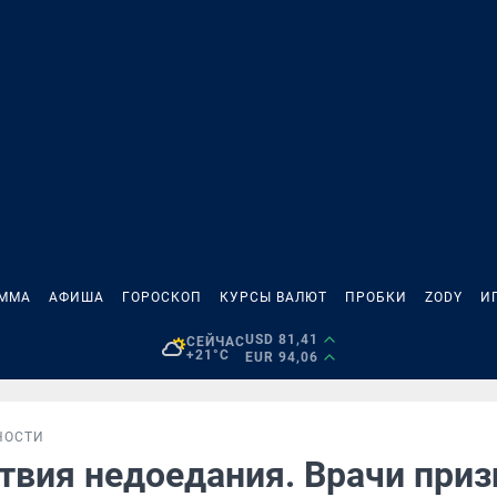
АММА
АФИША
ГОРОСКОП
КУРСЫ ВАЛЮТ
ПРОБКИ
ZODY
И
USD 81,41
СЕЙЧАС
+21°C
EUR 94,06
НОСТИ
твия недоедания. Врачи приз