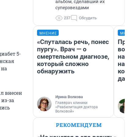
альбом, сделавший их
суперзвездами
237
Обсудить
МНЕНИЕ
МНЕНИ
«Спуталась речь, понес
Прода
пургу». Врач — о
возьм
иабет 5-
смертельном диагнозе,
нам г
анская
который сложно
налог
 на
обнаружить
косне
даже 
л внесен
Ирина Волкова
 из-за
Главврач клиники
лись
«Реабилитация доктора
Волковой»
РЕКОМЕНДУЕМ