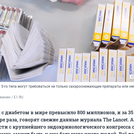
 5-го типа могут требоваться не только сахароснижающие препараты или н
жанин / E1.RU
 с диабетом в мире превысило 800 миллионов, и за 35
е раза, говорят свежие данные журнала The Lancet. А
ости с крупнейшего эндокринологического конгресса 
лезнь может быть у еще большего числа людей. Всё де