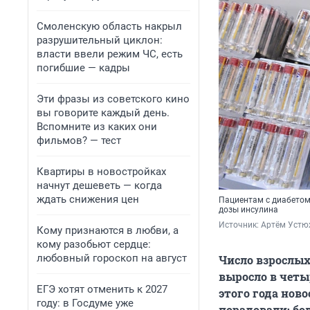
Смоленскую область накрыл
разрушительный циклон:
власти ввели режим ЧС, есть
погибшие — кадры
Эти фразы из советского кино
вы говорите каждый день.
Вспомните из каких они
фильмов? — тест
Квартиры в новостройках
начнут дешеветь — когда
ждать снижения цен
Пациентам с диабетом
дозы инсулина
Источник: 
Артём Устю
Кому признаются в любви, а
кому разобьют сердце:
любовный гороскоп на август
Число взрослых
выросло в четыр
ЕГЭ хотят отменить к 2027
этого года нов
году: в Госдуме уже
порадовали: бо