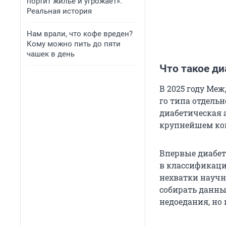
портит жилье и угрожает».
Реальная история
Нам врали, что кофе вреден?
Кому можно пить до пяти
чашек в день
Что такое ди
В 2025 году Меж
го типа отдельн
диабетическая 
крупнейшем кон
Впервые диабет
в классификацию
нехватки научн
собирать данные
недоедания, но 