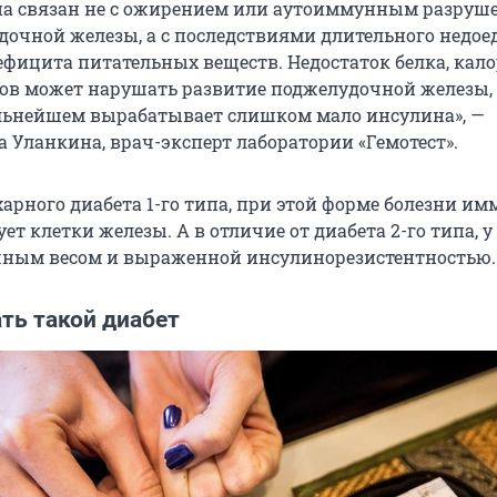
ипа связан не с ожирением или аутоиммунным разруш
дочной железы, а с последствиями длительного недое
ефицита питательных веществ. Недостаток белка, кал
в может нарушать развитие поджелудочной железы, 
альнейшем вырабатывает слишком мало инсулина», —
 Уланкина, врач-эксперт лаборатории «Гемотест».
харного диабета 1-го типа, при этой форме болезни и
ует клетки железы. А в отличие от диабета 2-го типа, у
чным весом и выраженной инсулинорезистентностью.
ть такой диабет