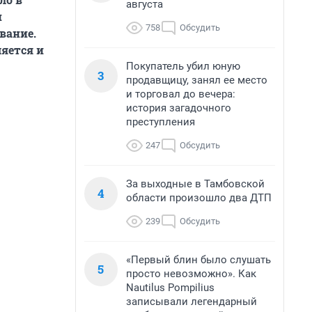
августа
и
758
Обсудить
вание.
ляется и
Покупатель убил юную
3
продавщицу, занял ее место
и торговал до вечера:
история загадочного
преступления
247
Обсудить
За выходные в Тамбовской
4
области произошло два ДТП
239
Обсудить
«Первый блин было слушать
5
просто невозможно». Как
Nautilus Pompilius
записывали легендарный