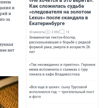
«Не хочется в это верить».
ением
Как сложилась судьба
дания и
«следователя на золотом
орий и
Lexus» после скандала в
из-за
Екатеринбурге
33 минуты
2 552
13
Знаменитая тикток-блогер,
рассказывавшая о борьбе с редкой
ммунная
формой рака, умерла в возрасте 26
 нее нет
лет
«Так неожиданно и приятно». Героиня
мема вспомнила о съемках с гуру
пикапа в кафе Владивостока
«Все еще в шоке»: сыну Трусовой
исполнился год — трогательный пост
и фото