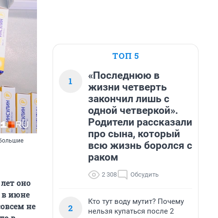
ТОП 5
«Последнюю в
1
жизни четверть
закончил лишь с
одной четверкой».
Родители рассказали
про сына, который
ебольшие
всю жизнь боролся с
раком
2 308
Обсудить
 лет оно
 в июне
Кто тут воду мутит? Почему
совсем не
2
нельзя купаться после 2
ло в