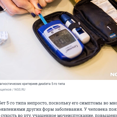
агностических критериев диабета 5-го типа
Ощепков / NGS.RU
ет 5-го типа непросто, поскольку его симптомы во мн
оявлениями других форм заболевания. У человека поя
 сухость во рту, учащенное мочеиспускание, повышен