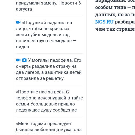
придумали замену. Новости 6
особом типе — 
августа
данных, но за 
NGS.RU
разбирал
«Подушкой надавил на
чем так страше
лицо, чтобы не кричала»:
жених убил модель и год
возил ее труп в чемодане —
видео
У могилы педофила. Его
смерть разделила страну на
два лагеря, а защитника детей
отправила за решетку
«Простите нас за всё». С
телефона исчезнувшей в тайге
семьи Усольцевых пришло
леденящее душу сообщение
«Меня годами преследует
бывшая любовница мужа: она