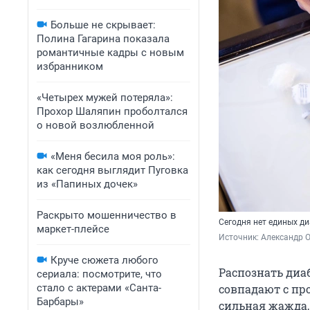
Больше не скрывает:
Полина Гагарина показала
романтичные кадры с новым
избранником
«Четырех мужей потеряла»:
Прохор Шаляпин проболтался
о новой возлюбленной
«Меня бесила моя роль»:
как сегодня выглядит Пуговка
из «Папиных дочек»
Раскрыто мошенничество в
Сегодня нет единых ди
маркет-плейсе
Источник: 
Александр 
Круче сюжета любого
Распознать диаб
сериала: посмотрите, что
стало с актерами «Санта-
совпадают с пр
Барбары»
сильная жажда,