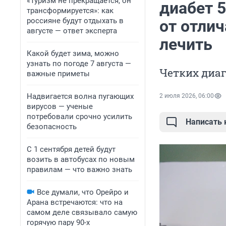
«Туризм не прекращается, он
диабет 5
трансформируется»: как
россияне будут отдыхать в
от отлич
августе — ответ эксперта
лечить
Какой будет зима, можно
узнать по погоде 7 августа —
Четких диаг
важные приметы
Надвигается волна пугающих
2 июля 2026, 06:00
вирусов — ученые
потребовали срочно усилить
Написать
безопасность
С 1 сентября детей будут
возить в автобусах по новым
правилам — что важно знать
Все думали, что Орейро и
Арана встречаются: что на
самом деле связывало самую
горячую пару 90-х