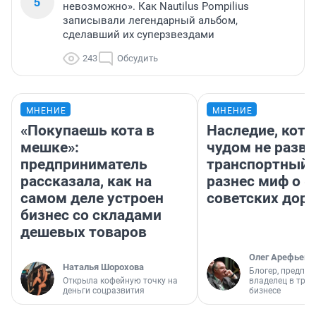
5
невозможно». Как Nautilus Pompilius
записывали легендарный альбом,
сделавший их суперзвездами
243
Обсудить
МНЕНИЕ
МНЕНИЕ
«Покупаешь кота в
Наследие, кото
мешке»:
чудом не разва
предприниматель
транспортный 
рассказала, как на
разнес миф о 
самом деле устроен
советских доро
бизнес со складами
дешевых товаров
Олег Арефьев
Наталья Шорохова
Блогер, предпри
Открыла кофейную точку на
владелец в тра
деньги соцразвития
бизнесе