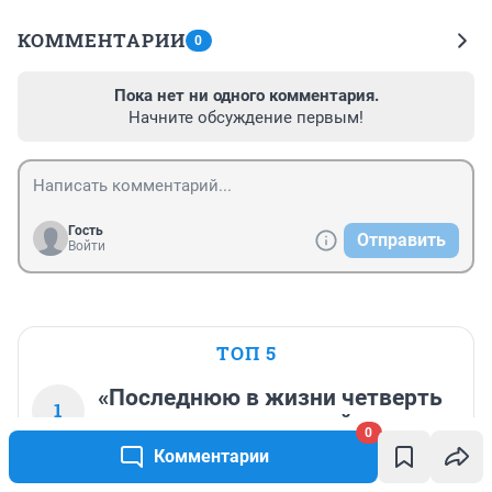
КОММЕНТАРИИ
0
Пока нет ни одного комментария.
Начните обсуждение первым!
Гость
Отправить
Войти
ТОП 5
«Последнюю в жизни четверть
1
закончил лишь с одной
0
четверкой». Родители
Комментарии
рассказали про сына, который