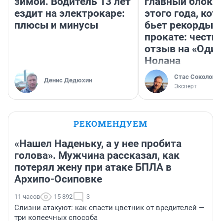
зимой. Водитель 13 лет
главный блокб
ездит на электрокаре:
этого года, ко
плюсы и минусы
бьет рекорды 
прокате: честн
отзыв на «Оди
Нолана
Стас Соколов
Денис Дедюхин
Эксперт
РЕКОМЕНДУЕМ
«Нашел Наденьку, а у нее пробита
голова». Мужчина рассказал, как
потерял жену при атаке БПЛА в
Архипо-Осиповке
11 часов
15 892
3
Слизни атакуют: как спасти цветник от вредителей —
три копеечных способа