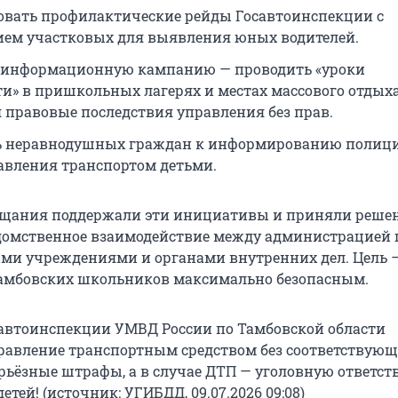
вать профилактические рейды Госавтоинспекции с
ем участковых для выявления юных водителей.
 информационную кампанию — проводить «уроки
ти» в пришкольных лагерях и местах массового отдыха
 правовые последствия управления без прав.
ь неравнодушных граждан к информированию полици
авления транспортом детьми.
ещания поддержали эти инициативы и приняли реше
омственное взаимодействие между администрацией г
ми учреждениями и органами внутренних дел. Цель —
тамбовских школьников максимально безопасным.
автоинспекции УМВД России по Тамбовской области
равление транспортным средством без соответствующ
ерьёзные штрафы, а в случае ДТП — уголовную ответст
етей! (источник: УГИБДД, 09.07.2026 09:08)