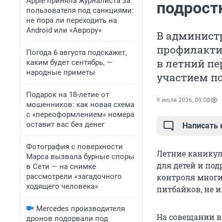
Apple приняла журналиста за
подрост
пользователя под санкциями:
не пора ли переходить на
Android или «Аврору»
В админист
профилакти
Погода 6 августа подскажет,
в летний пе
каким будет сентябрь, —
народные приметы
участием по
Подарок на 18-летие от
9 июля 2026, 09:08
мошенников: как новая схема
с «переоформлением» номера
оставит вас без денег
Написать
Фотография с поверхности
Летние канику
Марса вызвала бурные споры
для детей и под
в Сети — на снимке
рассмотрели «загадочного
контроля многи
ходящего человека»
питбайков, не 
Mercedes производителя
На совещании в
дронов подорвали под