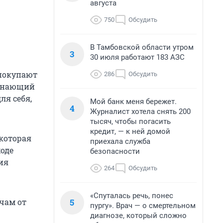
августа
750
Обсудить
В Тамбовской области утром
3
30 июля работают 183 АЗС
 покупают
286
Обсудить
 знающий
ля себя,
Мой банк меня бережет.
4
Журналист хотела снять 200
тысяч, чтобы погасить
кредит, — к ней домой
которая
приехала служба
ходе
безопасности
ия
264
Обсудить
«Спуталась речь, понес
5
чам от
пургу». Врач — о смертельном
диагнозе, который сложно