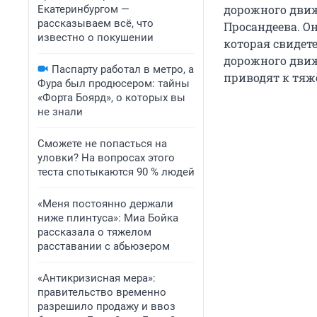
дорожного движ
Екатеринбургом —
рассказываем всё, что
Просандеева. О
известно о покушении
которая свидет
дорожного движ
Паспарту работал в метро, а
приводят к тяж
Фура был продюсером: тайны
«Форта Боярд», о которых вы
не знали
Сможете не попасться на
уловки? На вопросах этого
теста спотыкаются 90 % людей
«Меня постоянно держали
ниже плинтуса»: Миа Бойка
рассказала о тяжелом
расставании с абьюзером
«Антикризисная мера»:
правительство временно
разрешило продажу и ввоз