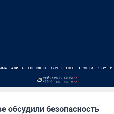
АММА
АФИША
ГОРОСКОП
КУРСЫ ВАЛЮТ
ПРОБКИ
ZODY
И
USD 80,93
СЕЙЧАС
+20°C
EUR 93,19
ве обсудили безопасность