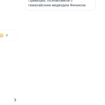
Приморье, познакомили с
гималайским медведем Фиником
0