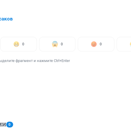
саков
0
0
0
ыделите фрагмент и нажмите Ctrl+Enter
ИИ
0