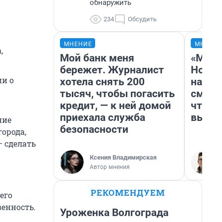
обнаружить
234
Обсудить
МНЕНИЕ
МНЕНИ
,
Мой банк меня
«Мы в
бережет. Журналист
Нолан
и о
хотела снять 200
настр
тысяч, чтобы погасить
смотр
кредит, — к ней домой
чтобы
приехала служба
выгля
ние
безопасности
орода,
 сделать
Ксения Владимирская
Автор мнения
РЕКОМЕНДУЕМ
его
венность.
Уроженка Волгограда