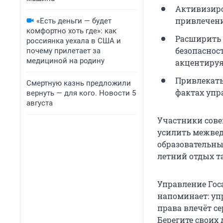
Активизиро
привлечени
«Есть деньги — будет
комфортно хоть где»: как
Расширить
россиянка уехала в США и
безопаснос
почему прилетает за
медициной на родину
акцентируя
Привлекат
Смертную казнь предложили
фактах упр
вернуть — для кого. Новости 5
августа
Участники сов
усилить межвед
образовательны
летний отдых 
Управление Гос
напоминает: уп
права влечёт с
Берегите своих д