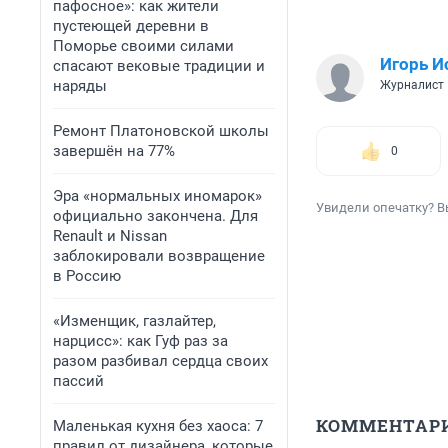
пафосное»: как жители
пустеющей деревни в
Поморье своими силами
Игорь И
спасают вековые традиции и
наряды
Журналист
Ремонт Платоновской школы
завершён на 77%
0
Эра «нормальных иномарок»
Увидели опечатку? В
официально закончена. Для
Renault и Nissan
заблокировали возвращение
в Россию
«Изменщик, газлайтер,
нарцисс»: как Гуф раз за
разом разбивал сердца своих
пассий
КОММЕНТАР
Маленькая кухня без хаоса: 7
правил от дизайнера, которые