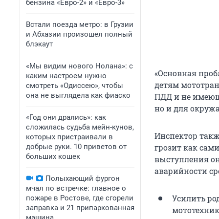
бензина «Евро-2» и «Евро-3»
Встали поезда метро: в Грузии
и Абхазии произошел полный
блэкаут
«Мы видим нового Нолана»: с
«Основная проб
каким настроем нужно
детям мототран
смотреть «Одиссею», чтобы
она не выглядела как фиаско
ПДД и не имеющ
но и для окруж
«Год они дрались»: как
сложилась судьба мейн-кунов,
Инспектор такж
которых пристраивали в
добрые руки. 10 приветов от
грозит как сами
больших кошек
выступления о
аварийности ср
Полыхающий фургон
мчал по встречке: главное о
Усилить ро
пожаре в Ростове, где сгорели
заправка и 21 припаркованная
мототехник
машина