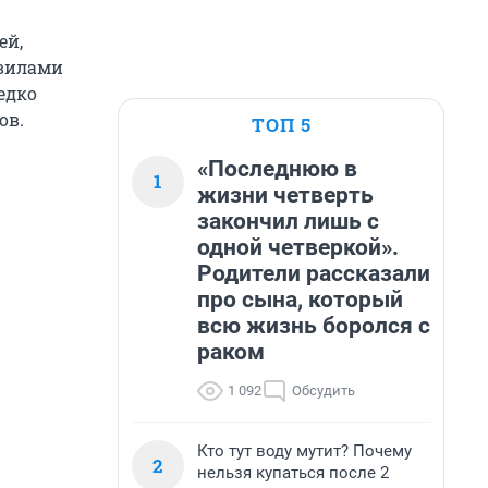
ей,
авилами
едко
ов.
ТОП 5
«Последнюю в
1
жизни четверть
закончил лишь с
одной четверкой».
Родители рассказали
про сына, который
всю жизнь боролся с
раком
1 092
Обсудить
Кто тут воду мутит? Почему
2
нельзя купаться после 2