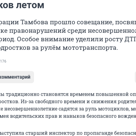
ков летом
рации Тамбова прошло совещание, посв
ке правонарушений среди несовершенно
риод. Особое внимание уделили росту ДТ
дростков за рулём мототранспорта.
176
 комментарий
лы традиционно становятся временем повышенной оп
ростков. Из-за свободного времени и снижения родите
е несовершеннолетние садятся за руль мотоциклов, м
имея водительских прав и навыков безопасного вожде
ыступила старший инспектор по пропаганде безопас