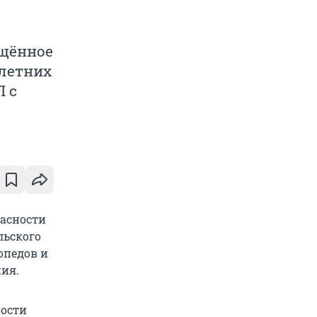
ящённое
летних
П с
асности
льского
опедов и
ния.
ности