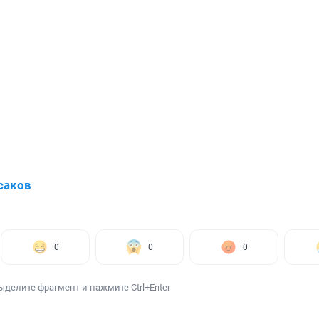
саков
0
0
0
ыделите фрагмент и нажмите Ctrl+Enter