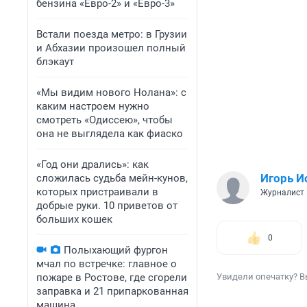
бензина «Евро-2» и «Евро-3»
Встали поезда метро: в Грузии
и Абхазии произошел полный
блэкаут
«Мы видим нового Нолана»: с
каким настроем нужно
смотреть «Одиссею», чтобы
она не выглядела как фиаско
«Год они дрались»: как
Игорь И
сложилась судьба мейн-кунов,
которых пристраивали в
Журналист
добрые руки. 10 приветов от
больших кошек
0
Полыхающий фургон
мчал по встречке: главное о
пожаре в Ростове, где сгорели
Увидели опечатку? В
заправка и 21 припаркованная
машина