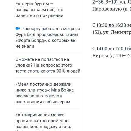
2–36, 3–19), ул. 
Екатеринбургом —
Паровозную (д. 1
рассказываем всё, что
известно о покушении
С 13:30 до 16:30
Паспарту работал в метро, а
153), ул. Ленинг
Фура был продюсером: тайны
«Форта Боярд», о которых вы
не знали
С 14:00 до 17:00 
Вирты (д. 110–12
Сможете не попасться на
уловки? На вопросах этого
теста спотыкаются 90 % людей
«Меня постоянно держали
ниже плинтуса»: Миа Бойка
рассказала о тяжелом
расставании с абьюзером
«Антикризисная мера»:
правительство временно
разрешило продажу и ввоз