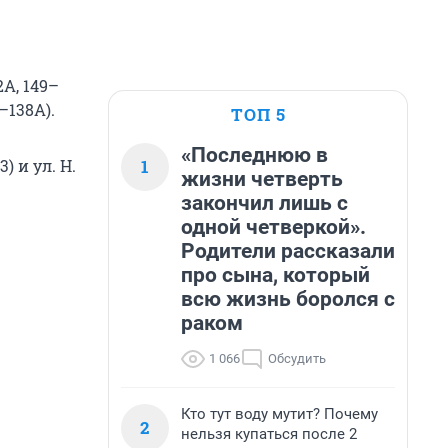
2А, 149–
–138А).
ТОП 5
«Последнюю в
1
3) и ул. Н.
жизни четверть
закончил лишь с
одной четверкой».
Родители рассказали
про сына, который
всю жизнь боролся с
раком
1 066
Обсудить
Кто тут воду мутит? Почему
2
нельзя купаться после 2