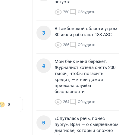
августа
750
Обсудить
В Тамбовской области утром
3
30 июля работают 183 АЗС
286
Обсудить
Мой банк меня бережет.
4
Журналист хотела снять 200
тысяч, чтобы погасить
кредит, — к ней домой
приехала служба
безопасности
264
Обсудить
0
«Спуталась речь, понес
5
пургу». Врач — о смертельном
диагнозе, который сложно