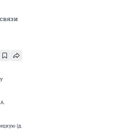
 связи
у
 А.
лецкую (д.