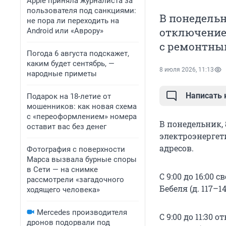
Apple приняла журналиста за
пользователя под санкциями:
В понедельн
не пора ли переходить на
отключение 
Android или «Аврору»
с ремонтны
Погода 6 августа подскажет,
каким будет сентябрь, —
8 июля 2026, 11:13
народные приметы
Написать
Подарок на 18-летие от
мошенников: как новая схема
с «переоформлением» номера
В понедельник,
оставит вас без денег
электроэнергет
адресов.
Фотография с поверхности
Марса вызвала бурные споры
в Сети — на снимке
С 9:00 до 16:00 с
рассмотрели «загадочного
Бебеля (д. 117–14
ходящего человека»
Mercedes производителя
С 9:00 до 11:30 
дронов подорвали под