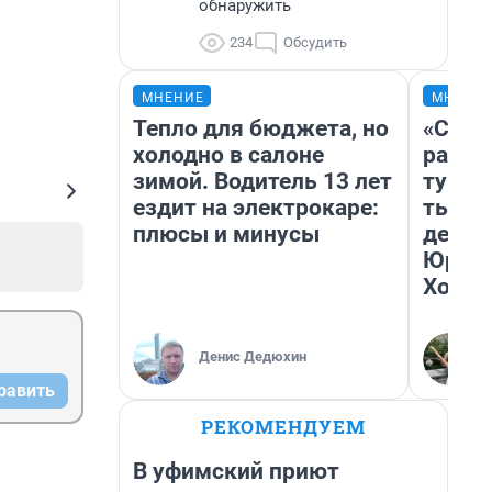
обнаружить
234
Обсудить
МНЕНИЕ
МНЕНИ
Тепло для бюджета, но
«Слив
холодно в салоне
разоч
зимой. Водитель 13 лет
турис
ездит на электрокаре:
тысяч
плюсы и минусы
день 
Юрско
Хогва
Денис Дедюхин
равить
РЕКОМЕНДУЕМ
В уфимский приют