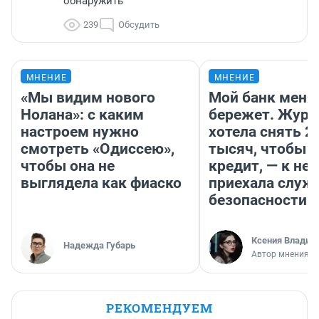
обнаружить
239
Обсудить
МНЕНИЕ
МНЕНИЕ
«Мы видим нового
Мой банк меня
Нолана»: с каким
бережет. Журн
настроем нужно
хотела снять 2
смотреть «Одиссею»,
тысяч, чтобы п
чтобы она не
кредит, — к не
выглядела как фиаско
приехала служ
безопасности
Ксения Владим
Надежда Губарь
Автор мнения
РЕКОМЕНДУЕМ