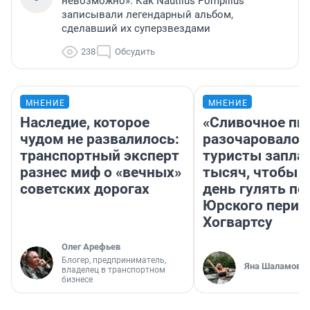
невозможно». Как Nautilus Pompilius
записывали легендарный альбом,
сделавший их суперзвездами
238
Обсудить
МНЕНИЕ
МНЕНИЕ
Наследие, которое
«Сливочное пи
чудом не развалилось:
разочаровало»
транспортный эксперт
туристы запла
разнес миф о «вечных»
тысяч, чтобы 
советских дорогах
день гулять по
Юрского перио
Хогвартсу
Олег Арефьев
Блогер, предприниматель,
Яна Шаламова
владелец в транспортном
бизнесе