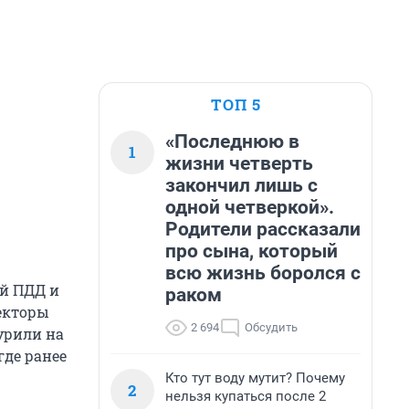
ТОП 5
«Последнюю в
1
жизни четверть
закончил лишь с
одной четверкой».
Родители рассказали
про сына, который
всю жизнь боролся с
ий ПДД и
раком
екторы
2 694
Обсудить
урили на
где ранее
Кто тут воду мутит? Почему
2
нельзя купаться после 2