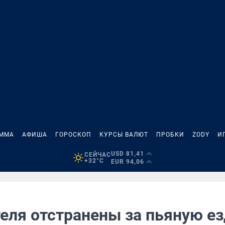
АММА
АФИША
ГОРОСКОП
КУРСЫ ВАЛЮТ
ПРОБКИ
ZODY
И
USD 81,41
СЕЙЧАС
+32°C
EUR 94,06
еля отстранены за пьяную ез