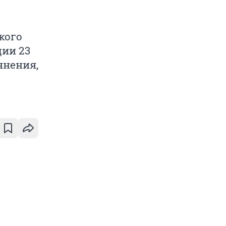
кого
ции 23
янения,