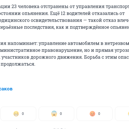
ации 23 человека отстранены от управления транспор
остоянии опьянения. Ещё 12 водителей отказались от
дицинского освидетельствования — такой отказ влечё
серьёзные последствия, как и подтверждённое опьяне
ия напоминает: управление автомобилем в нетрезвом
административное правонарушение, но и прямая угроз
х участников дорожного движения. Борьба с этим оп
 продолжаться.
саков
0
0
0