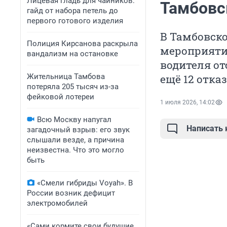
Лицевая гладь для чайников:
Тамбовс
гайд от набора петель до
первого готового изделия
В Тамбовско
Полиция Кирсанова раскрыла
мероприятия
вандализм на остановке
водителя от
Жительница Тамбова
ещё 12 отка
потеряла 205 тысяч из-за
фейковой лотереи
1 июля 2026, 14:02
Всю Москву напугал
Написать
загадочный взрыв: его звук
слышали везде, а причина
неизвестна. Что это могло
быть
«Смели гибриды Voyah». В
России возник дефицит
электромобилей
«Сами кормите свои будущие