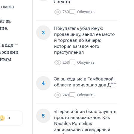
августа
том за
760
Обсудить
т за
ние.
Покупатель убил юную
3
продавщицу, занял ее место
и торговал до вечера:
 виде —
история загадочного
а жизни
преступления
асным
253
Обсудить
За выходные в Тамбовской
4
области произошло два ДТП
248
Обсудить
«Первый блин было слушать
5
просто невозможно». Как
0
Nautilus Pompilius
записывали легендарный