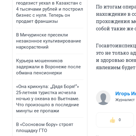
геодезист уехал в Казахстан с
По итогам опер
4 тысячами рублей и построил
нахождение в с
бизнес с нуля. Теперь он
прохождения ме
продает франшизы
собой такие же 
В Мичуринске пресекли
незаконное культивирование
Госавтоинспекц
наркорастений
это не только 
и здоровью все
Курьера мошенников
задержали в Воронеже после
явлением будет
обмана пенсионерки
«Она крикнула: „Дядя Боря!“»
25-летняя туристка исчезла
Игорь И
ночью у океана во Вьетнаме.
Журналист
Что произошло в последние
минуты ее пропажи
0
В «Сосновом бору» строят
площадку ГТО