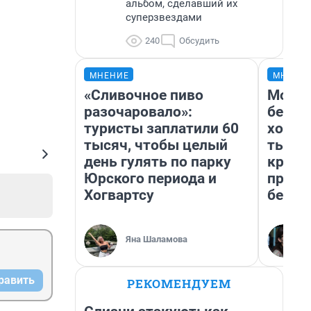
альбом, сделавший их
суперзвездами
240
Обсудить
МНЕНИЕ
МНЕНИ
«Сливочное пиво
Мой б
разочаровало»:
береж
туристы заплатили 60
хотел
тысяч, чтобы целый
тысяч
день гулять по парку
креди
Юрского периода и
приех
Хогвартсу
безоп
Яна Шаламова
равить
РЕКОМЕНДУЕМ