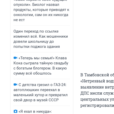
опухоли». Биолог назвал
продукты, которые приводят к
онкологии, сам он их никогда
не ест
Один переход по ссылке
изменил всё. Как мошенники
довели школьницу до
попытки поджога здания
«Теперь мы семья!» Клава
Кока сыграла тайную свадьбу
с богатым блогером. В какую
сумму всё обошлось
В Тамбовской о
«Нетрезвый вод
С детства грезил о ГАЗ-24:
выявление нетр
автоплюшкин переехал в
ДПС несли служ
маленький хутор и превратил
центральных ули
свой двор в музей СССР
регистрировали
«Я ехал в никуда»: