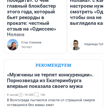
победить». О чем
Нолана»: с как
главный блокбастер
настроем нужн
этого года, который
смотреть «Оди
бьет рекорды в
чтобы она не
прокате: честный
выглядела как
отзыв на «Одиссею»
Нолана
Стас Соколов
Надежда Губар
Эксперт
РЕКОМЕНДУЕМ
«Мужчины не терпят конкуренции».
Порнозвезда из Екатеринбурга
впервые показала своего мужа
8 часов
18 289
146
В Волгограде пытаются спасти от страшной смерти
оставшихся без мамы ежат