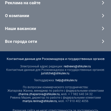
Реклама на сайте
О компании
Наши вакансии
Все города сети
Контактные данные для Роскомнадзора и государственных органов
Электронный адрес редакции:
rednews@shkulev.ru
Контактные данные для Роскомнадзора и государственных органов:
juristchel@shkulev.ru
.
Техподдержка:
help@shkulev.ru
По вопросам коммерческого сотрудничества:
Жапарова Жанна, менеджер по работе с федеральными клиентами
zhanna.zhaparova@shkulev.ru
, моб. + 7 982 640 34 32
Ревина Мария, директор по работе с федеральными клиентами
mariya.revina@shkulev.ru
, моб. +7 910 402 4056
Редакция сайта не несет ответственности за достоверность