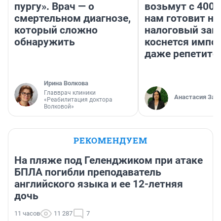
пургу». Врач — о
возьмут с 4000
смертельном диагнозе,
нам готовит н
который сложно
налоговый зако
обнаружить
коснется импор
даже репетито
Ирина Волкова
Главврач клиники
Анастасия Зав
«Реабилитация доктора
Волковой»
РЕКОМЕНДУЕМ
На пляже под Геленджиком при атаке
БПЛА погибли преподаватель
английского языка и ее 12-летняя
дочь
11 часов
11 287
7