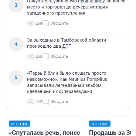
Покупатель убил юную продавщицу, занял ее
3
место и торговал до вечера: история
загадочного преступления
258
Обсудить
За выходные в Тамбовской области
4
произошло два ДТП
255
Обсудить
«Первый блин было слушать просто
5
невозможно». Как Nautilus Pompilius
записывали легендарный альбом,
сделавший их суперзвездами
242
Обсудить
МНЕНИЕ
МНЕНИЕ
«Спуталась речь, понес
Продашь за 300