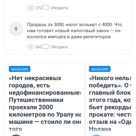
272
Обсудить
Продашь за 3000, налог возьмут с 4000. Что
5
нам готовит новый налоговый закон — он
коснется импорта и даже репетиторов
262
Обсудить
МНЕНИЕ
МНЕНИЕ
«Нет некрасивых
«Никого нельз
городов, есть
победить». О ч
недофинансированные».
главный блокб
Путешественники
этого года, ко
проехали 2000
бьет рекорды 
километров по Уралу на
прокате: честн
машине — стоило ли оно
отзыв на «Оди
того
Нолана