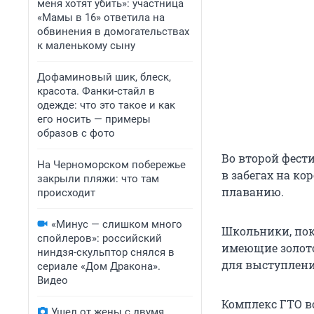
меня хотят убить»: участница
«Мамы в 16» ответила на
обвинения в домогательствах
к маленькому сыну
Дофаминовый шик, блеск,
красота. Фанки-стайл в
одежде: что это такое и как
его носить — примеры
образов с фото
Во второй фест
На Черноморском побережье
в забегах на ко
закрыли пляжи: что там
плаванию.
происходит
«Минус — слишком много
Школьники, пок
спойлеров»: российский
имеющие золото
ниндзя-скульптор снялся в
для выступлени
сериале «Дом Дракона».
Видео
Комплекс ГТО в
Ушел от жены с двумя