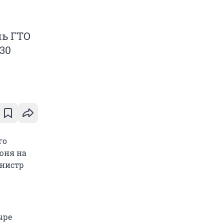
ль ГТО
30
го
июня на
инистр
ыре