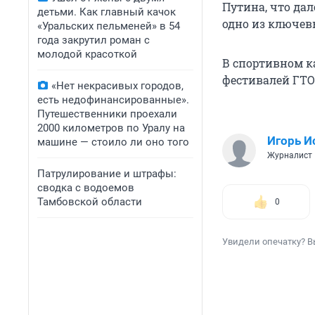
Путина, что да
детьми. Как главный качок
одно из ключев
«Уральских пельменей» в 54
года закрутил роман с
молодой красоткой
В спортивном к
фестивалей ГТО
«Нет некрасивых городов,
есть недофинансированные».
Путешественники проехали
2000 километров по Уралу на
Игорь И
машине — стоило ли оно того
Журналист
Патрулирование и штрафы:
сводка с водоемов
Тамбовской области
0
Увидели опечатку? В