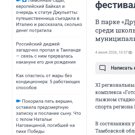
Лимонные сады,
фестива
европейский Байкал и
очередь к статуе Джульетты:
путешественница съездила в
В парке «Др
Италию и рассказала, сколько
среди школь
денег потратила
муниципали
Российский диджей
загадочно пропал в Таиланде
4 июня 2026, 10:57
— связь с ним прервалась
накануне его дня рождения
Написать
Как спастись от жары без
кондиционера: 5 работающих
XI региональны
способов
комплекса «Гото
лыжном стадион
Покорила пять вершин,
спорта региона 
оставила предсмертную
записку и послание сыну. Что
с телом Натальи
В состязаниях 
Наговициной, погибшей на
Тамбовской обл
пике Победы