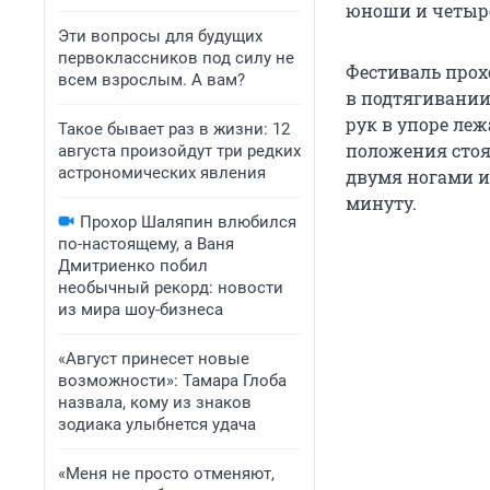
юноши и четыре 
Эти вопросы для будущих
первоклассников под силу не
Фестиваль прох
всем взрослым. А вам?
в подтягивании
рук в упоре ле
Такое бывает раз в жизни: 12
положения стоя
августа произойдут три редких
астрономических явления
двумя ногами и
минуту.
Прохор Шаляпин влюбился
по-настоящему, а Ваня
Дмитриенко побил
необычный рекорд: новости
из мира шоу-бизнеса
«Август принесет новые
возможности»: Тамара Глоба
назвала, кому из знаков
зодиака улыбнется удача
«Меня не просто отменяют,