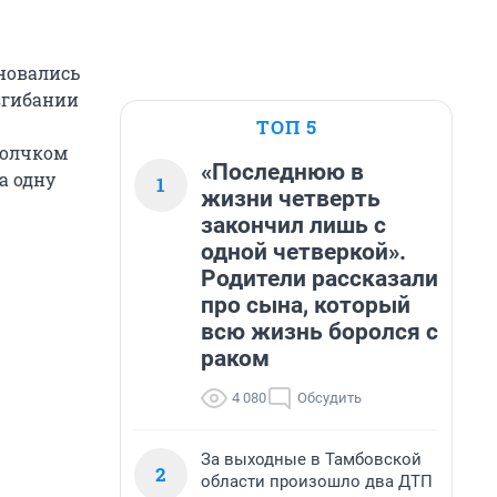
вновались
згибании
ТОП 5
толчком
«Последнюю в
а одну
1
жизни четверть
закончил лишь с
одной четверкой».
Родители рассказали
про сына, который
всю жизнь боролся с
раком
4 080
Обсудить
За выходные в Тамбовской
2
области произошло два ДТП