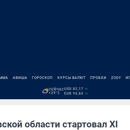
АММА
АФИША
ГОРОСКОП
КУРСЫ ВАЛЮТ
ПРОБКИ
ZODY
И
USD 82,17
СЕЙЧАС
+29°C
EUR 94,84
ской области стартовал XI