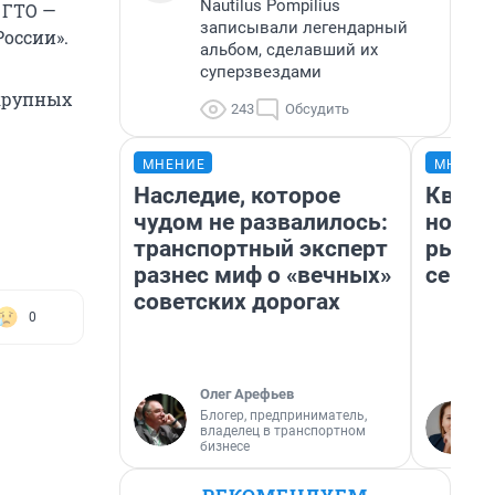
Nautilus Pompilius
 ГТО —
записывали легендарный
оссии».
альбом, сделавший их
суперзвездами
 крупных
243
Обсудить
МНЕНИЕ
МНЕНИ
Наследие, которое
Кварт
чудом не развалилось:
но де
транспортный эксперт
рынок
разнес миф о «вечных»
сейча
советских дорогах
0
Олег Арефьев
Блогер, предприниматель,
владелец в транспортном
бизнесе