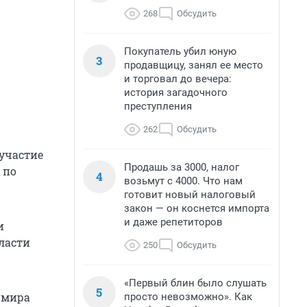
268
Обсудить
Покупатель убил юную
3
продавщицу, занял ее место
и торговал до вечера:
история загадочного
преступления
262
Обсудить
участие
Продашь за 3000, налог
 по
4
возьмут с 4000. Что нам
готовит новый налоговый
закон — он коснется импорта
и даже репетиторов
и
ласти
250
Обсудить
«Первый блин было слушать
5
имира
просто невозможно». Как