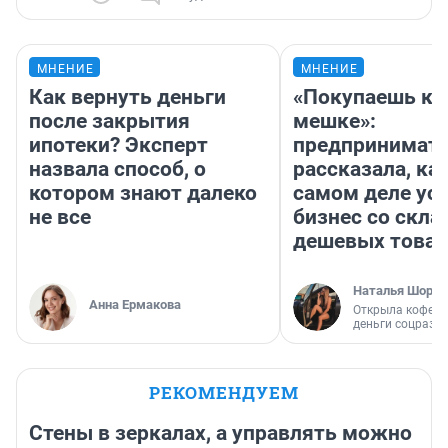
МНЕНИЕ
МНЕНИЕ
Как вернуть деньги
«Покупаешь ко
после закрытия
мешке»:
ипотеки? Эксперт
предпринимат
назвала способ, о
рассказала, как
котором знают далеко
самом деле ус
не все
бизнес со скл
дешевых това
Наталья Шорох
Анна Ермакова
Открыла кофейн
деньги соцразв
РЕКОМЕНДУЕМ
Стены в зеркалах, а управлять можно