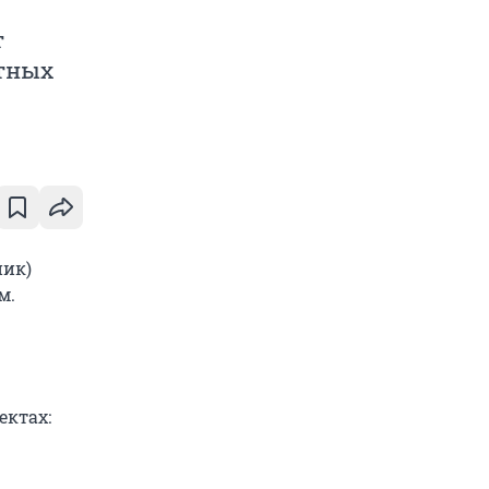
т
нтных
ник)
м.
ектах: