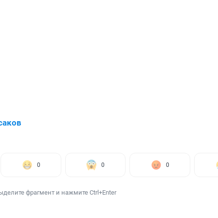
саков
0
0
0
ыделите фрагмент и нажмите Ctrl+Enter