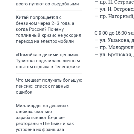
— пр. Н. Островск
всего путают со съедобными
— ул. Н. Островск
— пр. Нагорный, 
Китай попрощается с
бензином через 2–3 года, а
когда Россия? Почему
С 9:00 до 16:00
топливный кризис не ускорил
— ул. Ушакова, д.
переход на электромобили
— пр. Молодежный
— ул. Брянская, д
«Помойка с дикими ценами».
Туристка поделилась личным
опытом отдыха в Геленджике
Что мешает получать большую
пенсию: список главных
ошибок
Миллиарды на дешевых
стейках: сколько
зарабатывают fix-price-
рестораны «The Бык» и как
устроена их франшиза