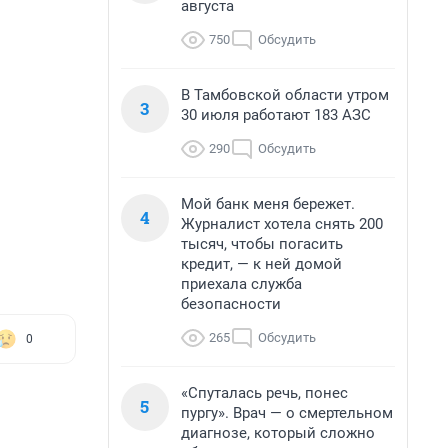
августа
750
Обсудить
В Тамбовской области утром
3
30 июля работают 183 АЗС
290
Обсудить
Мой банк меня бережет.
4
Журналист хотела снять 200
тысяч, чтобы погасить
кредит, — к ней домой
приехала служба
безопасности
265
Обсудить
0
«Спуталась речь, понес
5
пургу». Врач — о смертельном
диагнозе, который сложно