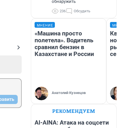
обнаружить
236
Обсудить
МНЕНИЕ
МНЕНИ
«Машина просто
Кварт
полетела». Водитель
но де
сравнил бензин в
рынок
Казахстане и России
сейча
Анатолий Кузнецов
равить
РЕКОМЕНДУЕМ
AI-AINA: Атака на соцсети