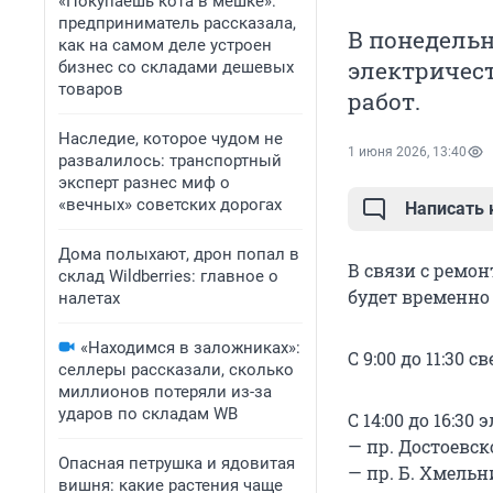
«Покупаешь кота в мешке»:
предприниматель рассказала,
В понедельн
как на самом деле устроен
электричест
бизнес со складами дешевых
товаров
работ.
Наследие, которое чудом не
1 июня 2026, 13:40
развалилось: транспортный
эксперт разнес миф о
«вечных» советских дорогах
Написать
Дома полыхают, дрон попал в
В связи с ремо
склад Wildberries: главное о
будет временно
налетах
«Находимся в заложниках»:
С 9:00 до 11:30 с
селлеры рассказали, сколько
миллионов потеряли из-за
ударов по складам WB
С 14:00 до 16:3
— пр. Достоевског
Опасная петрушка и ядовитая
— пр. Б. Хмельни
вишня: какие растения чаще