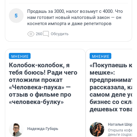
Продашь за 3000, налог возьмут с 4000. Что
5
нам готовит новый налоговый закон — он
коснется импорта и даже репетиторов
260
Обсудить
МНЕНИЕ
МНЕНИЕ
Колобок-колобок, я
«Покупаешь ко
тебя боюсь! Ради чего
мешке»:
отложили прокат
предпринимат
«Человека-паука» —
рассказала, как
отзыв о фильме про
самом деле ус
«человека-булку»
бизнес со скл
дешевых това
Наталья Шорох
Надежда Губарь
Открыла кофейн
деньги соцразв