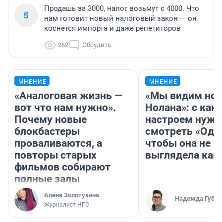
Продашь за 3000, налог возьмут с 4000. Что
5
нам готовит новый налоговый закон — он
коснется импорта и даже репетиторов
262
Обсудить
МНЕНИЕ
МНЕНИЕ
«Аналоговая жизнь —
«Мы видим нов
вот что нам нужно».
Нолана»: с как
Почему новые
настроем нужн
блокбастеры
смотреть «Оди
проваливаются, а
чтобы она не
повторы старых
выглядела как
фильмов собирают
полные залы
Алёна Золотухина
Надежда Губар
Журналист НГС