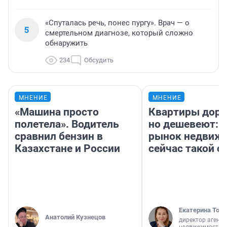
«Спуталась речь, понес пургу». Врач — о
5
смертельном диагнозе, который сложно
обнаружить
234
Обсудить
МНЕНИЕ
МНЕНИЕ
«Машина просто
Квартиры дор
полетела». Водитель
но дешевеют: 
сравнил бензин в
рынок недвиж
Казахстане и России
сейчас такой 
Екатерина Торо
Анатолий Кузнецов
директор агентс