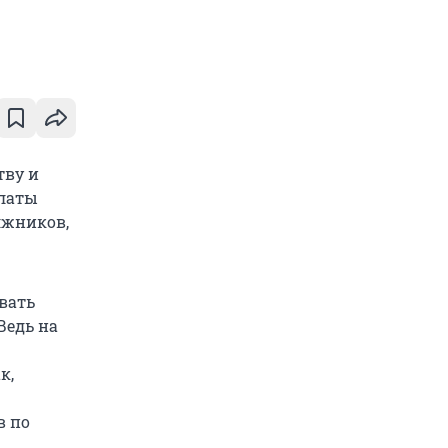
тву и
алаты
лжников,
вать
Ведь на
к,
в по