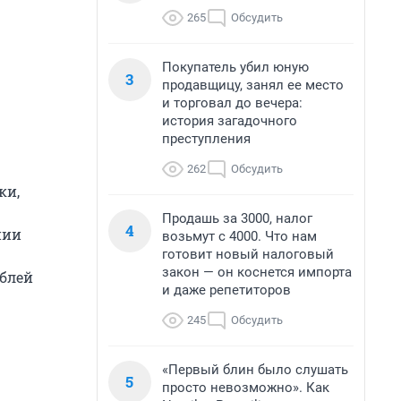
265
Обсудить
Покупатель убил юную
3
продавщицу, занял ее место
и торговал до вечера:
история загадочного
преступления
262
Обсудить
ки,
Продашь за 3000, налог
4
нии
возьмут с 4000. Что нам
готовит новый налоговый
закон — он коснется импорта
ублей
и даже репетиторов
245
Обсудить
«Первый блин было слушать
5
просто невозможно». Как