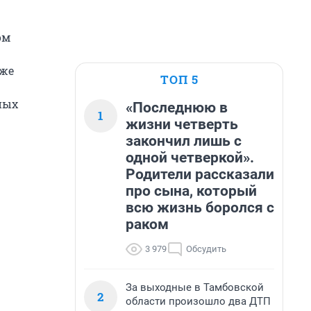
ом
кже
ТОП 5
ных
«Последнюю в
1
жизни четверть
закончил лишь с
одной четверкой».
Родители рассказали
про сына, который
всю жизнь боролся с
раком
3 979
Обсудить
За выходные в Тамбовской
2
области произошло два ДТП