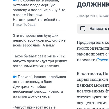
Покорила пять вершин,
должник
оставила предсмертную
записку и послание сыну. Что
с телом Натальи
7 ноября 2011, 14:34
Наговициной, погибшей на
Пике Победы
Написать
Эти вопросы для будущих
первоклассников под силу не
Председатель к
всем взрослым. А вам?
госстроительст
законопроект о
Такое бывает раз в жизни: 12
передает «
Росси
августа произойдут три редких
астрономических явления
В частности, П
Прохор Шаляпин влюбился
скрывающихся о
по-настоящему, а Ваня
данный момент 
Дмитриенко побил
возложенных фу
необычный рекорд: новости
из мира шоу-бизнеса
отсутствуют по
осуществления 
«Август принесет новые
гражданским д