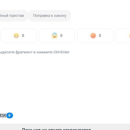
бный пристав
Поправка к закону
0
0
0
ыделите фрагмент и нажмите Ctrl+Enter
ИИ
0