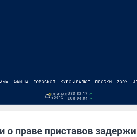
АММА
АФИША
ГОРОСКОП
КУРСЫ ВАЛЮТ
ПРОБКИ
ZODY
И
USD 82,17
СЕЙЧАС
+29°C
EUR 94,84
и о праве приставов задержи