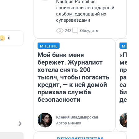
Nautilus Pompilius
записывали легендарный
альбом, сделавший их
суперзвездами
243
Обсудить
0
МНЕНИЕ
МНЕНИ
Мой банк меня
«Поку
бережет. Журналист
мешке
хотела снять 200
предп
тысяч, чтобы погасить
расска
кредит, — к ней домой
самом
приехала служба
бизне
безопасности
дешев
Ксения Владимирская
Автор мнения