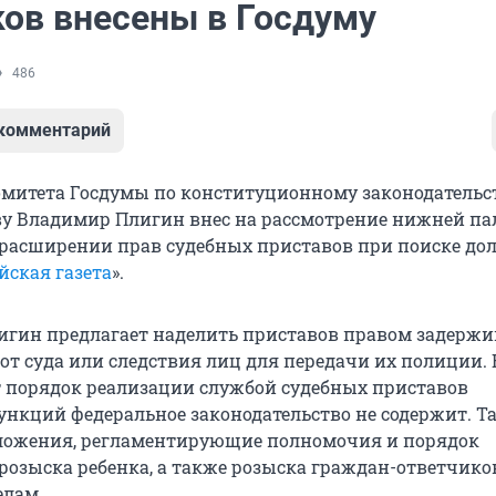
ов внесены в Госдуму
486
 комментарий
омитета Госдумы по конституционному законодательс
ву Владимир Плигин внес на рассмотрение нижней п
 расширении прав судебных приставов при поиске до
йская газета
».
лигин предлагает наделить приставов правом задержи
т суда или следствия лиц для передачи их полиции. 
порядок реализации службой судебных приставов
нкций федеральное законодательство не содержит. Та
ложения, регламентирующие полномочия и порядок
розыска ребенка, а также розыска граждан-ответчико
елам.