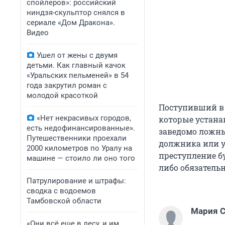
спойлеров»: российский
ниндзя-скульптор снялся в
сериале «Дом Дракона».
Видео
Ушел от жены с двумя
детьми. Как главный качок
«Уральских пельменей» в 54
года закрутил роман с
молодой красоткой
Поступивший в 
«Нет некрасивых городов,
которые устана
есть недофинансированные».
заведомо ложн
Путешественники проехали
должника или у
2000 километров по Уралу на
преступление б
машине — стоило ли оно того
либо обязательн
Патрулирование и штрафы:
сводка с водоемов
Тамбовской области
Мария С
«Они всё еще в лесу, и им