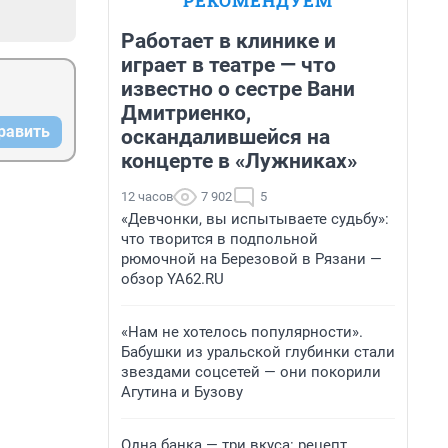
РЕКОМЕНДУЕМ
Работает в клинике и
играет в театре — что
известно о сестре Вани
Дмитриенко,
равить
оскандалившейся на
концерте в «Лужниках»
12 часов
7 902
5
«Девчонки, вы испытываете судьбу»:
что творится в подпольной
рюмочной на Березовой в Рязани —
обзор YA62.RU
«Нам не хотелось популярности».
Бабушки из уральской глубинки стали
звездами соцсетей — они покорили
Агутина и Бузову
Одна банка — три вкуса: рецепт