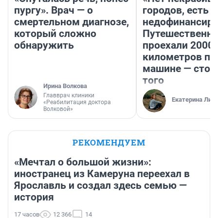
пургу». Врач — о
городов, есть
смертельном диагнозе,
недофинансиро
который сложно
Путешественн
обнаружить
проехали 2000
километров по 
машине — стои
того
Ирина Волкова
Главврач клиники
Екатерина Лит
«Реабилитация доктора
Волковой»
РЕКОМЕНДУЕМ
«Мечтал о большой жизни»:
иностранец из Камеруна переехал в
Ярославль и создал здесь семью —
история
17 часов
12 366
14