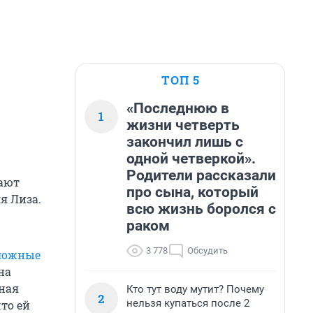
ТОП 5
«Последнюю в
1
жизни четверть
закончил лишь с
одной четверкой».
Родители рассказали
вают
про сына, который
я Лиза.
всю жизнь боролся с
раком
3 778
Обсудить
ложные
на
Юная
Кто тут воду мутит? Почему
2
нельзя купаться после 2
то ей