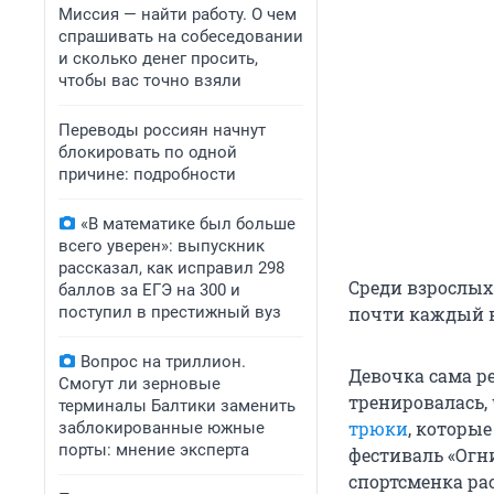
Миссия — найти работу. О чем
спрашивать на собеседовании
и сколько денег просить,
чтобы вас точно взяли
Переводы россиян начнут
блокировать по одной
причине: подробности
«В математике был больше
всего уверен»: выпускник
рассказал, как исправил 298
Среди взрослых
баллов за ЕГЭ на 300 и
поступил в престижный вуз
почти каждый в
Вопрос на триллион.
Девочка сама р
Смогут ли зерновые
тренировалась, 
терминалы Балтики заменить
трюки
, которы
заблокированные южные
порты: мнение эксперта
фестиваль «Огн
спортсменка рас