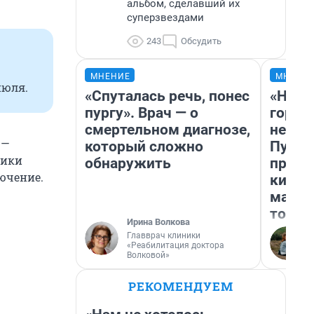
альбом, сделавший их
суперзвездами
243
Обсудить
МНЕНИЕ
МНЕНИ
июля.
«Спуталась речь, понес
«Нет 
пургу». Врач — о
городо
смертельном диагнозе,
недоф
 —
который сложно
Путеш
щики
обнаружить
проех
лючение.
килом
машин
того
Ирина Волкова
Главврач клиники
«Реабилитация доктора
Волковой»
РЕКОМЕНДУЕМ