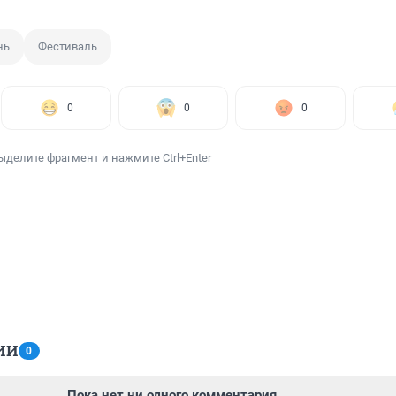
нь
Фестиваль
0
0
0
ыделите фрагмент и нажмите Ctrl+Enter
ИИ
0
Пока нет ни одного комментария.