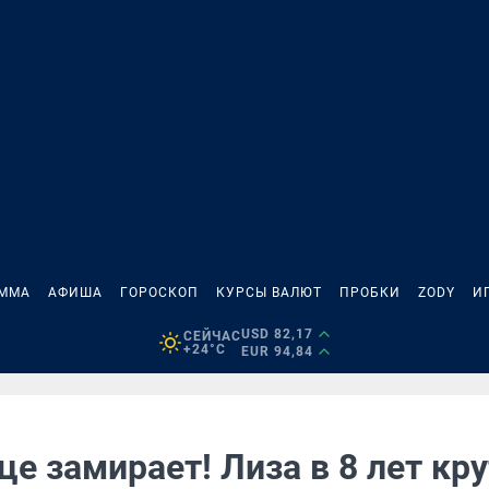
АММА
АФИША
ГОРОСКОП
КУРСЫ ВАЛЮТ
ПРОБКИ
ZODY
И
USD 82,17
СЕЙЧАС
+24°C
EUR 94,84
е замирает! Лиза в 8 лет кр