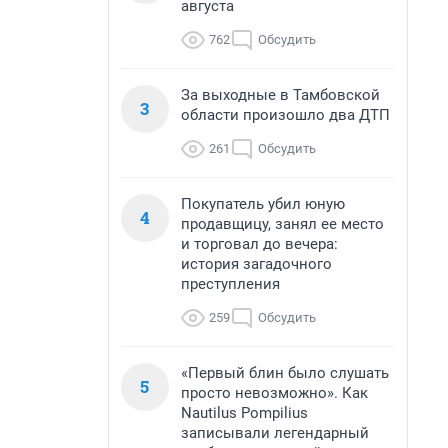
августа
762
Обсудить
За выходные в Тамбовской
3
области произошло два ДТП
261
Обсудить
Покупатель убил юную
4
продавщицу, занял ее место
и торговал до вечера:
история загадочного
преступления
259
Обсудить
«Первый блин было слушать
5
просто невозможно». Как
Nautilus Pompilius
записывали легендарный