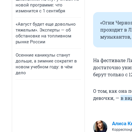
новой программе: что
изменится с 1 сентября
«Огни Черно
«Август будет еще довольно
проходит в Л
тяжелым». Эксперты — об
обстановке на топливном
музыкантов, 
рынке России
Осенние каникулы станут
На фестивале Ли
дольше, а зимние сократят в
новом учебном году: в чём
достаточно уни
дело
берут только с 
О том, как она
девочки, —
в ви
Алиса К
Корреспонд