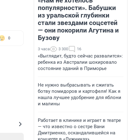
«Нам не хотелось
популярности». Бабушки
из уральской глубинки
стали звездами соцсетей
— они покорили Агутина и
Бузову
0
3 часа
3 300
16
«Выглядит, будто сейчас развалится»:
ребенка из Австралии шокировало
состояние зданий в Приморье
Не нужно выбрасывать и сжигать
ботву помидоров и картофеля! Как я
нашла лучшее удобрение для яблони
и малины
Работает в клинике и играет в театре
— что известно о сестре Вани
Дмитриенко, оскандалившейся на
концерте в «Лужниках»