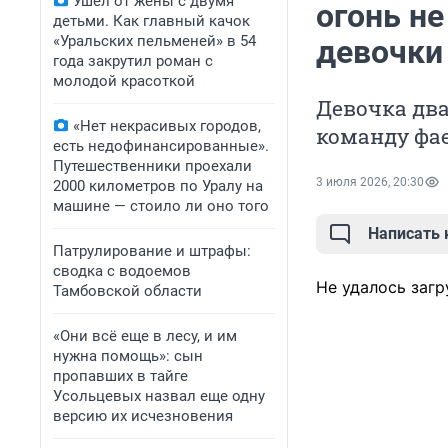
Ушел от жены с двумя
огонь не
детьми. Как главный качок
«Уральских пельменей» в 54
девочки
года закрутил роман с
молодой красоткой
Девочка два
«Нет некрасивых городов,
команду фае
есть недофинансированные».
Путешественники проехали
3 июля 2026, 20:30
2000 километров по Уралу на
машине — стоило ли оно того
Написать
Патрулирование и штрафы:
сводка с водоемов
Не удалось загр
Тамбовской области
«Они всё еще в лесу, и им
нужна помощь»: сын
пропавших в тайге
Усольцевых назвал еще одну
версию их исчезновения