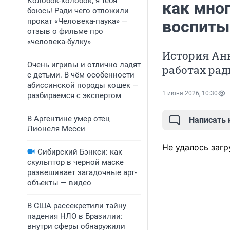
Колобок-колобок, я тебя
как мно
боюсь! Ради чего отложили
прокат «Человека-паука» —
воспиты
отзыв о фильме про
«человека-булку»
История Анн
Очень игривы и отлично ладят
работах рад
с детьми. В чём особенности
абиссинской породы кошек —
1 июня 2026, 10:30
разбираемся с экспертом
В Аргентине умер отец
Написать
Лионеля Месси
Не удалось загр
Сибирский Бэнкси: как
скульптор в черной маске
развешивает загадочные арт-
объекты — видео
В США рассекретили тайну
падения НЛО в Бразилии:
внутри сферы обнаружили