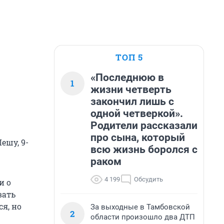
ТОП 5
«Последнюю в
1
жизни четверть
закончил лишь с
одной четверкой».
Родители рассказали
про сына, который
ешу, 9-
всю жизнь боролся с
раком
4 199
Обсудить
и о
вать
я, но
За выходные в Тамбовской
2
области произошло два ДТП