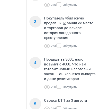
270
Обсудить
Покупатель убил юную
3
продавщицу, занял ее место
и торговал до вечера:
история загадочного
преступления
263
Обсудить
Продашь за 3000, налог
4
возьмут с 4000. Что нам
готовит новый налоговый
закон — он коснется импорта
и даже репетиторов
250
Обсудить
Сводка ДТП за 3 августа
5
246
Обсудить