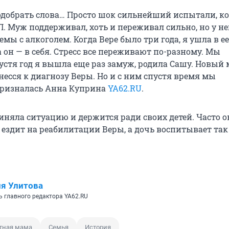
добрать слова… Просто шок сильнейший испытали, ко
. Муж поддерживал, хоть и переживал сильно, но у не
мы с алкоголем. Когда Вере было три года, я ушла в ее
 он — в себя. Стресс все переживают по-разному. Мы
устя год я вышла еще раз замуж, родила Сашу. Новый 
есся к диагнозу Веры. Но и с ним спустя время мы
призналась Анна Куприна
YA62.RU
.
иняла ситуацию и держится ради своих детей. Часто о
 ездит на реабилитации Веры, а дочь воспитывает так 
я Улитова
ь главного редактора YA62.RU
тная мама
Семья
История