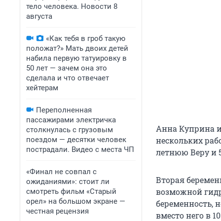
тело человека. Новости 8
августа
«Как тебя в гроб такую
положат?» Мать двоих детей
набила первую татуировку в
50 лет — зачем она это
сделала и что отвечает
хейтерам
Переполненная
пассажирами электричка
Анна Куприна и
столкнулась с грузовым
поездом — десятки человек
нескольких рабо
пострадали. Видео с места ЧП
летнюю Веру и 
«Финал не совпал с
Вторая беремен
ожиданиями»: стоит ли
возможной гидр
смотреть фильм «Старый
орел» на большом экране —
беременность, н
честная рецензия
вместо него в 1