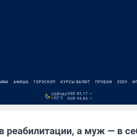
АММА
АФИША
ГОРОСКОП
КУРСЫ ВАЛЮТ
ПРОБКИ
ZODY
И
USD 82,17
СЕЙЧАС
+22°C
EUR 94,84
в реабилитации, а муж — в се