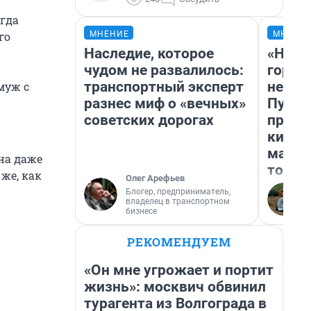
гда
МНЕНИЕ
МНЕНИ
го
Наследие, которое
«Нет 
чудом не развалилось:
городо
транспортный эксперт
недоф
муж с
разнес миф о «вечных»
Путеш
советских дорогах
проех
килом
машин
на даже
того
же, как
Олег Арефьев
Блогер, предприниматель,
владелец в транспортном
бизнесе
РЕКОМЕНДУЕМ
«Он мне угрожает и портит
жизнь»: москвич обвинил
турагента из Волгограда в