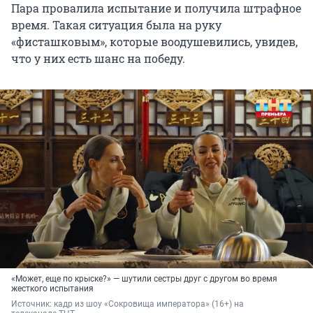
Пара провалила испытание и получила штрафное
время. Такая ситуация была на руку
«фисташковым», которые воодушевились, увидев,
что у них есть шанс на победу.
«Может, еще по крыске?» — шутили сестры друг с другом во время
жесткого испытания
Источник: 
кадр из шоу «Сокровища императора» (16+) на 