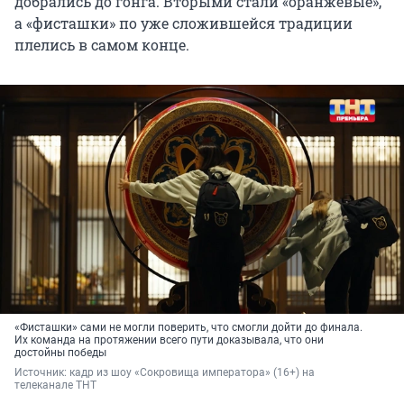
добрались до гонга. Вторыми стали «оранжевые»,
а «фисташки» по уже сложившейся традиции
плелись в самом конце.
«Фисташки» сами не могли поверить, что смогли дойти до финала.
Их команда на протяжении всего пути доказывала, что они
достойны победы
Источник: 
кадр из шоу «Сокровища императора» (16+) на 
телеканале ТНТ