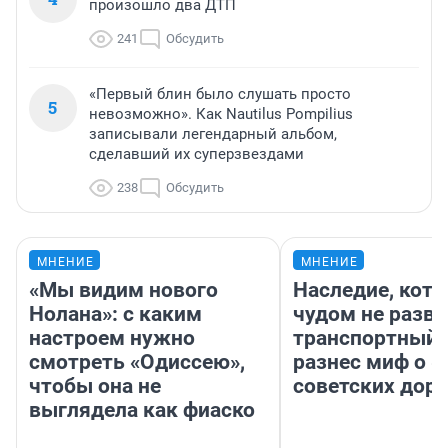
произошло два ДТП
241
Обсудить
«Первый блин было слушать просто
5
невозможно». Как Nautilus Pompilius
записывали легендарный альбом,
сделавший их суперзвездами
238
Обсудить
МНЕНИЕ
МНЕНИЕ
«Мы видим нового
Наследие, кото
Нолана»: с каким
чудом не разва
настроем нужно
транспортный 
смотреть «Одиссею»,
разнес миф о 
чтобы она не
советских доро
выглядела как фиаско