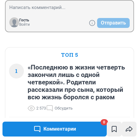
Гость
Отправить
Войти
ТОП 5
«Последнюю в жизни четверть
1
закончил лишь с одной
четверкой». Родители
рассказали про сына, который
всю жизнь боролся с раком
2 573
Обсудить
0
Кто тут воду мутит? Почему нельзя купаться
Комментарии
2
после 2 августа