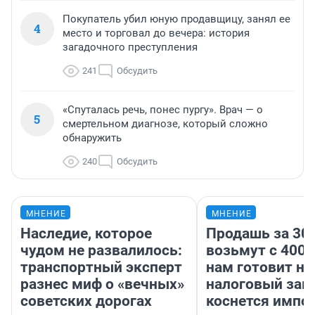
Покупатель убил юную продавщицу, занял ее
4
место и торговал до вечера: история
загадочного преступления
241
Обсудить
«Спуталась речь, понес пургу». Врач — о
5
смертельном диагнозе, который сложно
обнаружить
240
Обсудить
МНЕНИЕ
МНЕНИЕ
Наследие, которое
Продашь за 300
чудом не развалилось:
возьмут с 4000
транспортный эксперт
нам готовит н
разнес миф о «вечных»
налоговый зако
советских дорогах
коснется импор