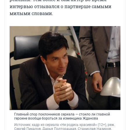
интервью отзывался о партнерше самыми
милыми словами.
Главный спор поклонников сериала — стоило ли главной
героине вообще бороться за изменщика Жданова
Источник: 
кадр из сериала «Не родись красивой» (12+), реж. 
Сергей Пикалов, Дарья Полторацкая, Станислав Назиров, 