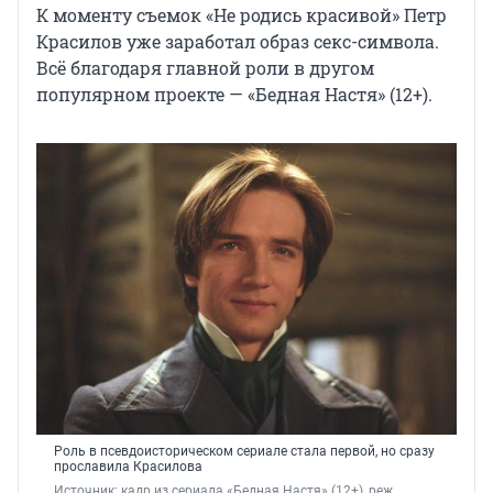
К моменту съемок «Не родись красивой» Петр
Красилов уже заработал образ секс-символа.
Всё благодаря главной роли в другом
популярном проекте — «Бедная Настя» (12+).
Роль в псевдоисторическом сериале стала первой, но сразу
прославила Красилова
Источник: 
кадр из сериала «Бедная Настя» (12+), реж. 