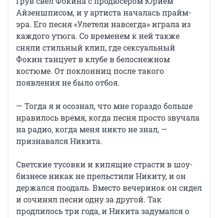
Грув свел Фокина с продюсером Юрием
Айзеншписом, и у артиста началась прайм-
эра. Его песня «Улетели навсегда» играла из
каждого утюга. Со временем к ней также
сняли стильный клип, где сексуальный
Фокин танцует в клубе в белоснежном
костюме. От поклонниц после такого
появления не было отбоя.
— Тогда я и осознал, что мне гораздо больше
нравилось время, когда песня просто звучала
на радио, когда меня никто не знал, —
признавался Никита.
Светские тусовки и кипящие страсти в шоу-
бизнесе никак не прельстили Никиту, и он
держался поодаль. Вместо вечеринок он сидел
и сочинял песни одну за другой. Так
продлилось три года, и Никита задумался о