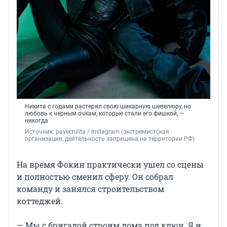
Никита с годами растерял свою шикарную шевелюру, но
любовь к черным очкам, которые стали его фишкой, —
никогда
Источник: 
pavecnilita / Instagram (экстремистская 
организация, деятельность запрещена на территории РФ)
На время Фокин практически ушел со сцены
и полностью сменил сферу. Он собрал
команду и занялся строительством
коттеджей.
— Мы с бригадой строим дома под ключ. Я и