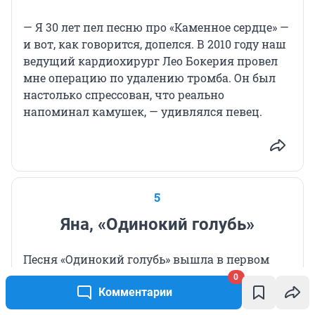
— Я 30 лет пел песню про «Каменное сердце» —
и вот, как говорится, допелся. В 2010 году наш
ведущий кардиохирург Лео Бокерия провел
мне операцию по удалению тромба. Он был
настолько спрессован, что реально
напоминал камушек, — удивлялся певец.
5
Яна, «Одинокий голубь»
Песня «Одинокий голубь» вышла в первом
альбоме Яны Будянской. Один из хитов 90-х
0
Комментарии
мог так никогда и не дойти до слушателей,
если бы не упорство певицы. Не имея связей,