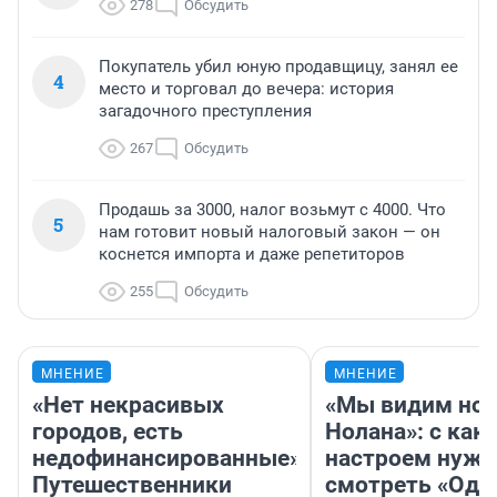
278
Обсудить
Покупатель убил юную продавщицу, занял ее
4
место и торговал до вечера: история
загадочного преступления
267
Обсудить
Продашь за 3000, налог возьмут с 4000. Что
5
нам готовит новый налоговый закон — он
коснется импорта и даже репетиторов
255
Обсудить
МНЕНИЕ
МНЕНИЕ
«Нет некрасивых
«Мы видим нов
городов, есть
Нолана»: с как
недофинансированные».
настроем нужн
Путешественники
смотреть «Оди