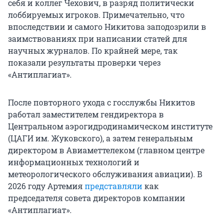
себя и коллег Чехович, в разряд политически
отношении министра к советской системе
лоббируемых игроков. Примечательно, что
образования. Одним из таких
впоследствии и самого Никитова заподозрили в
информационных поводов стало выступление
заимствованиях при написании статей для
Фурсенко на молодежном форуме на Селигере в
научных журналов. По крайней мере, так
2009 году.
показали результаты проверки через
«Антиплагиат».
«Недостатком советской системы образования
была попытка формировать человека-творца, а
После повторного ухода с госслужбы Никитов
сейчас задача заключается в том, чтобы
работал заместителем гендиректора в
взрастить квалифицированного потребителя,
Центральном аэрогидродинамическом институте
способного квалифицированно пользоваться
(ЦАГИ им. Жуковского), а затем генеральным
результатами творчества других», — цитировал
директором в Авиаметтелеком (главном центре
Фурсенко председатель движения «Образование
информационных технологий и
для всех» Олег Смолин.
метеорологического обслуживания авиации). В
2026 году Артемия
Позиция, приписываемая Фурсенко, вызвала
представляли
как
председателя совета директоров компании
большой резонанс. Высказывались замечания,
«Антиплагиат».
что ни одна из планируемых важных для
России программ не может быть воплощена