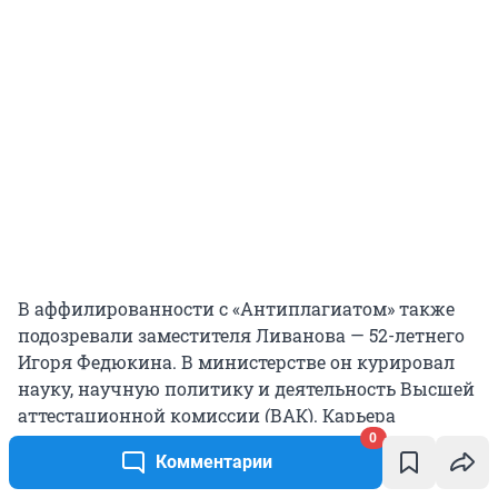
В аффилированности с «Антиплагиатом» также
подозревали заместителя Ливанова —
52-летнего
Игоря Федюкина. В министерстве он курировал
науку, научную политику и деятельность Высшей
аттестационной комиссии (ВАК). Карьера
Федюкина в Минобрнауки была неразрывно
0
Комментарии
связана с делом о массовых фальсификациях
диссертаций в Московском педагогическом