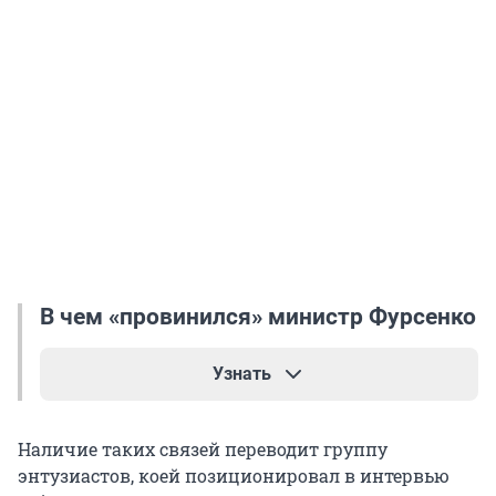
В чем «провинился» министр Фурсенко
Узнать
На посту Андрей Фурсенко неоднократно
Наличие таких связей переводит группу
сталкивался с критикой. Неоднократно в СМИ
энтузиастов, коей позиционировал в интервью
появлялись публикации о негативном