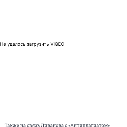
направлениях организационно-
экономического реформирования системы
образования», подготовленная партией СПС не
позднее 1999 года, книга «Анализ мировых
тенденций развития научно-образовательной
деятельности» от 2006 года и программа
правительства, написанная до 2001 года.
Не удалось загрузить VIQEO
Также на связь Ливанова с «Антиплагиатом»