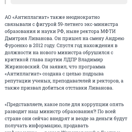
культуры, как Олег Табаков и Владимир
Спиваков.
В 2013 году Министерство образования и науки
АО «Антиплагиат» также неоднократно
опубликовало список наиболее
«Учебные заведения творческой
связывали с фигурой 59-летнего экс-министра
«производительных» диссертационных советов
направленности на грани гибели. Причиной
образования и науки РФ, ныне ректора МФТИ
и пообещало вплотную заняться ими, чтобы
тому — вопиющая некомпетентность
Дмитрия Ливанова. Он пришел на смену Андрею
выяснить, почему в них защищается так много
Министерства образования и науки РФ, которое
Фурсенко в 2012 году. Спустя год нахождения в
научных трудов. В этот список вошел
предпринимает всё, чтобы от лучшего в мире
должности на нового министра обрушился с
Саратовский государственный социально-
творческого образования ничего не осталось.
критикой глава партии ЛДПР Владимир
экономический университет, в котором
Вот лишь некоторые факты. Детские школы
Жириновский. Он заявил, что программа
подозрительно часто защищались российские
искусств по непонятным причинам отнесены к
«Антиплагиат» создана с целью подрыва
чиновники. Помимо Артемия Никитова, там же
системе дополнительного образования и
репутации ученых, преподавателей и ректоров, а
засветился бывший директор Федерального
находятся в крайне беззащитном положении.
также призвал добиться отставки Ливанова.
центра тестирования Рособрнадзора, человек,
Для их закрытия достаточно распоряжения
отвечавший за внедрение ЕГЭ по стране, Сергей
главы муниципалитета. За последние годы в
«Представляете, какое поле для коррупции опять
Пономаренко. Существующий при
стране закрылись сотни творческих школ, и это
разводит наш министр образования?! По всей
университете «Вестник СГСЭУ» тем временем
далеко не предел», — говорилось в тексте
стране они сейчас внедрят и везде за деньги будут
становился основным местом для научных
письма.
получать информацию, продавать
статей, необходимых для соискания научной