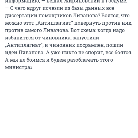
информацию, — вещал Жириновский в Госдуме.
степени.
Несмотря на вереницу скандалов, после
— С чего вдруг исчезли из базы данных все
отставки Фурсенко был переведен в
диссертации помощников Ливанова? Боятся, что
В 2011 году Никитов не пропустил ни одного
помощники президента РФ.
можно этот „Антиплагиат“ повернуть против них,
выпуска издания из пяти, а в 2012-м напечатал
против самого Ливанова. Вот схема: когда надо
три статьи. В марте 2013 года у него была
избавиться от чиновника, запустили
запланирована защита докторской
„Антиплагиат“, и чиновник посрамлен, пошли
диссертации по экономике. Как указывает
идеи Ливанова. А уже никто не спорит, все боятся.
«Лента.ру», первая же статья в его автореферате
А мы не боимся и будем разоблачать этого
(«Вестник СГСЭУ», № 1 за 2011 год) грешила тем,
министра».
что электронный адрес был указан не личный,
а научного руководителя, а текст назвать
оригинальным было нельзя. По данным
издания, девять абзацев дословно совпадали с
авторефератом кандидатской диссертации
Наталии Силантьевой, защитившейся в том же
диссертационном совете, но несколькими
годами ранее. Это примерно треть текста. Среди
других источников «заимствования» —
аналитическая записка «Об основных