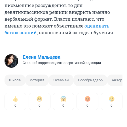
письменные рассуждения, то для
девятиклассников решили внедрить именно
вербальный формат. Власти полагают, что
именно это поможет объективнее
оценивать
багаж знаний
, накопленный за годы обучения.
Елена Мальцева
Старший корреспондент оперативной редакции
Школа
История
Экзамен
Рособрнадзор
Анзор М
0
0
0
0
0