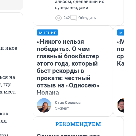
альбом, сделавший их
суперзвездами
242
Обсудить
МНЕНИЕ
МНЕНИ
«Никого нельзя
«Маши
ли иное
победить». О чем
полет
главный блокбастер
сравн
этого года, который
Казах
бьет рекорды в
ься на
прокате: честный
, где
отзыв на «Одиссею»
 мест:
Нолана
Стас Соколов
Эксперт
 как
алл
РЕКОМЕНДУЕМ
этом