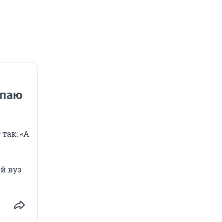
упаю
так: «А
ой вуз