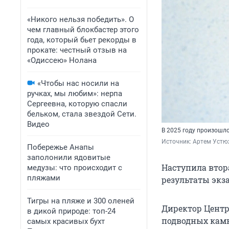
«Никого нельзя победить». О
чем главный блокбастер этого
года, который бьет рекорды в
прокате: честный отзыв на
«Одиссею» Нолана
«Чтобы нас носили на
ручках, мы любим»: нерпа
Сергеевна, которую спасли
бельком, стала звездой Сети.
Видео
В 2025 году произошл
Источник: 
Артем Устю
Побережье Анапы
заполонили ядовитые
Наступила втор
медузы: что происходит с
пляжами
результаты экз
Тигры на пляже и 300 оленей
Директор Центр
в дикой природе: топ-24
подводных камн
самых красивых бухт