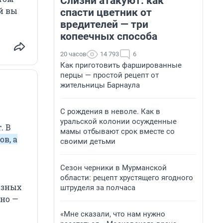
Слизни атакуют: как
ый вы
спасти цветник от
вредителей — три
копеечных способа
20 часов
14 793
6
Как приготовить фаршированные
перцы — простой рецепт от
жительницы Барнаула
С рождения в неволе. Как в
уральской колонии осужденные
. В
мамы отбывают срок вместе со
в, а
своими детьми
Сезон черники в Мурманской
области: рецепт хрустящего ягодного
азных
штруделя за полчаса
дно —
«Мне сказали, что нам нужно