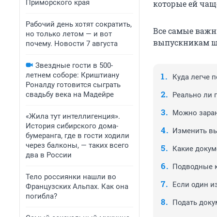
Приморского края
которые ей чащ
Рабочий день хотят сократить,
Все самые важн
но только летом — и вот
выпускникам ш
почему. Новости 7 августа
Звездные гости в 500-
летнем соборе: Криштиану
Куда легче п
Роналду готовится сыграть
свадьбу века на Мадейре
Реально ли 
Можно заран
«Жила тут интеллигенция».
История сибирского дома-
Изменить вы
бумеранга, где в гости ходили
через балконы, — таких всего
Какие докум
два в России
Подводные к
Тело россиянки нашли во
Если один из
Французских Альпах. Как она
погибла?
Подать доку