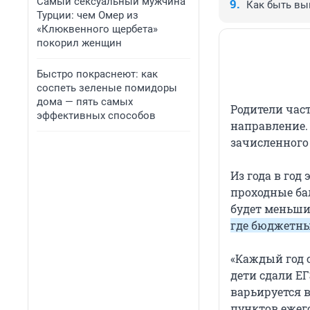
Самый сексуальный мужчина
Как быть вы
Турции: чем Омер из
«Клюквенного щербета»
покорил женщин
Быстро покраснеют: как
соспеть зеленые помидоры
дома — пять самых
Родители част
эффективных способов
направление. 
зачисленного
Из года в год
проходные ба
будет меньши
где бюджетны
«Каждый год с
дети сдали Е
варьируется 
пунктов ежего