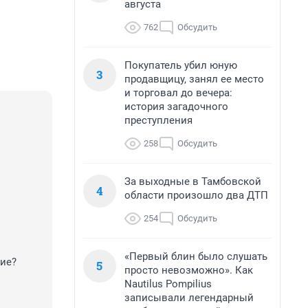
августа
762
Обсудить
Покупатель убил юную
3
продавщицу, занял ее место
и торговал до вечера:
история загадочного
преступления
258
Обсудить
За выходные в Тамбовской
4
области произошло два ДТП
254
Обсудить
«Первый блин было слушать
ние?
5
просто невозможно». Как
Nautilus Pompilius
записывали легендарный