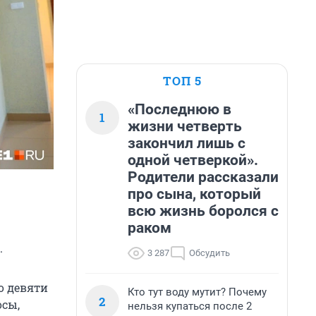
ТОП 5
«Последнюю в
1
жизни четверть
закончил лишь с
одной четверкой».
Родители рассказали
про сына, который
всю жизнь боролся с
раком
.
3 287
Обсудить
о девяти
Кто тут воду мутит? Почему
2
осы,
нельзя купаться после 2