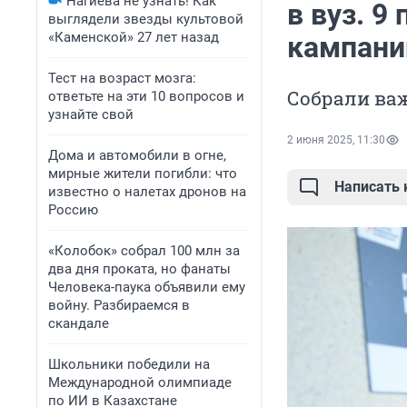
Нагиева не узнать! Как
в вуз. 
выглядели звезды культовой
«Каменской» 27 лет назад
кампани
Тест на возраст мозга:
Собрали ва
ответьте на эти 10 вопросов и
узнайте свой
2 июня 2025, 11:30
Дома и автомобили в огне,
мирные жители погибли: что
Написать
известно о налетах дронов на
Россию
«Колобок» собрал 100 млн за
два дня проката, но фанаты
Человека-паука объявили ему
войну. Разбираемся в
скандале
Школьники победили на
Международной олимпиаде
по ИИ в Казахстане