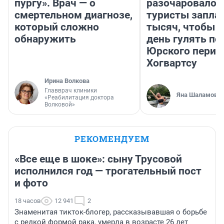
пургу». Врач — о
разочаровало»
смертельном диагнозе,
туристы запла
который сложно
тысяч, чтобы 
обнаружить
день гулять по
Юрского перио
Хогвартсу
Ирина Волкова
Главврач клиники
Яна Шаламова
«Реабилитация доктора
Волковой»
РЕКОМЕНДУЕМ
«Все еще в шоке»: сыну Трусовой
исполнился год — трогательный пост
и фото
18 часов
12 941
2
Знаменитая тикток-блогер, рассказывавшая о борьбе
с редкой формой рака, умерла в возрасте 26 лет